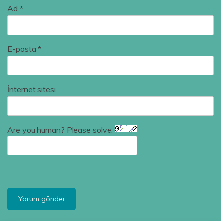
Ad
*
E-posta
*
İnternet sitesi
Are you human? Please solve: