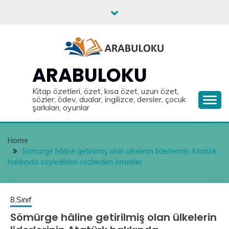
Skip
to
content
ARABULOKU
Kitap özetleri, özet, kısa özet, uzun özet,
sözler, ödev, dualar, ingilizce, dersler, çocuk
şarkıları, oyunlar
Home
Sömürge hâline getirilmiş olan ülkelerin liderlerinin Atatürk
hakkında söyledikleri sözlerden örnekler
8.Sınıf
Sömürge hâline getirilmiş olan ülkelerin