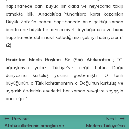
hapishanede dahi büyük bir alaka ve heyecanla takip
etmekte idik. Anadolu’da Yunanlılara karşı kazanılan
Büyük Zafer’in haberi hapishanede bize geldiği zaman
bundan ne büyük bir memnuniyet duyduğumuzu ve bunu
hap
i
shanede dahi nasıl kutladığımızı çok iyi hatırlıyorum.”
(2)
Hindistan Meclis Başkanı Sir (Sör) Abdurrahim
; “O,
uğraşlarıyla yalnız Türkiye’ye değil, bütün Doğu
dünyasına kurtuluş yolunu göstermiştir. O tarih
büyüğünün, o Türk kahramanının, o Doğu’nun kurtuluş ve
uygarlık önderinin eserlerini her zaman sevgi ve saygıyla
anacağız.”
Yazı
Previous:
Next:
Atatürk ilkelerinin amaçları ve
Modern Türkiye’nin