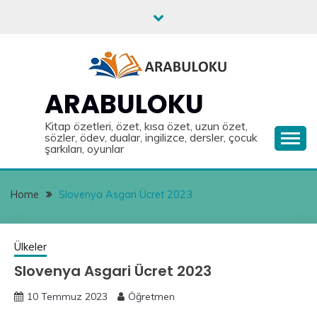
Skip
to
content
ARABULOKU
Kitap özetleri, özet, kısa özet, uzun özet,
sözler, ödev, dualar, ingilizce, dersler, çocuk
şarkıları, oyunlar
Home
Slovenya Asgari Ücret 2023
Ülkeler
Slovenya Asgari Ücret 2023
10 Temmuz 2023
Öğretmen