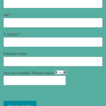
Ad
*
E-posta
*
İnternet sitesi
Are you human? Please solve: