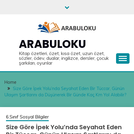
Skip
to
content
ARABULOKU
Kitap özetleri, özet, kısa özet, uzun özet,
sözler, ödev, dualar, ingilizce, dersler, çocuk
şarkıları, oyunlar
Home
Size Göre İpek Yolu’nda Seyahat Eden Bir Tüccar, Günün
Ulaşım Şartlarını da Düşünerek Bir Günde Kaç Km Yol Alabilir?
6.Sınıf Sosyal Bilgiler
Size Göre İpek Yolu’nda Seyahat Eden