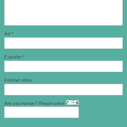
Ad
*
E-posta
*
İnternet sitesi
Are you human? Please solve: