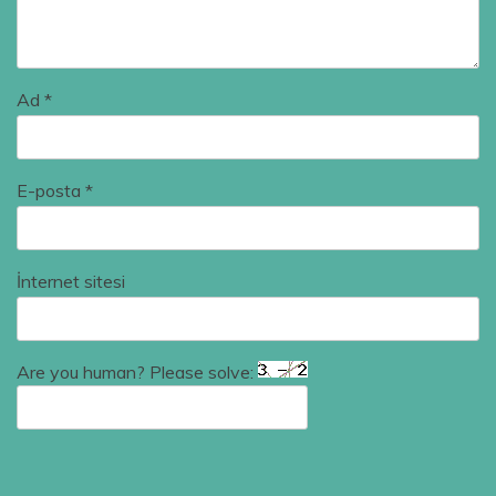
Ad
*
E-posta
*
İnternet sitesi
Are you human? Please solve: