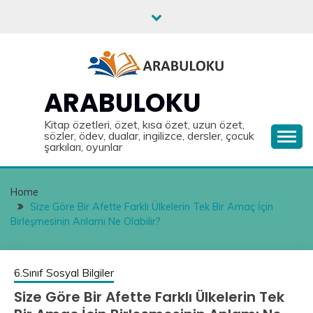
Skip
to
content
ARABULOKU
Kitap özetleri, özet, kısa özet, uzun özet,
sözler, ödev, dualar, ingilizce, dersler, çocuk
şarkıları, oyunlar
Home
Size Göre Bir Afette Farklı Ülkelerin Tek Bir Amaç İçin
Birleşmesinin Anlamı Ne Olabilir?
6.Sınıf Sosyal Bilgiler
Size Göre Bir Afette Farklı Ülkelerin Tek