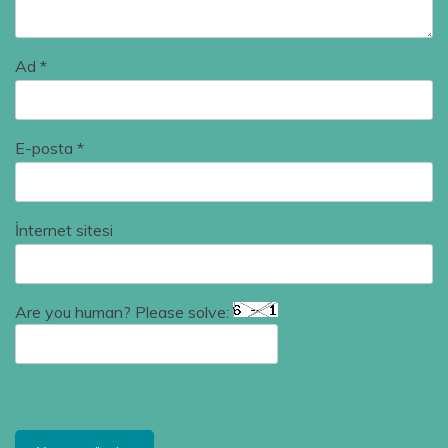
Ad
*
E-posta
*
İnternet sitesi
Are you human? Please solve: