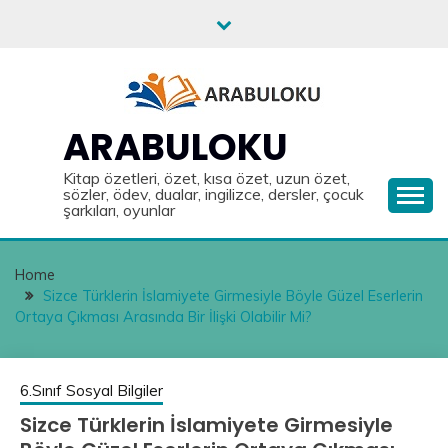
Skip
to
content
ARABULOKU
Kitap özetleri, özet, kısa özet, uzun özet,
sözler, ödev, dualar, ingilizce, dersler, çocuk
şarkıları, oyunlar
Home
Sizce Türklerin İslamiyete Girmesiyle Böyle Güzel Eserlerin
Ortaya Çıkması Arasında Bir İlişki Olabilir Mi?
6.Sınıf Sosyal Bilgiler
Sizce Türklerin İslamiyete Girmesiyle