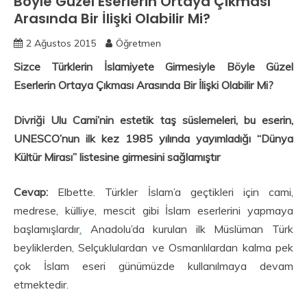
Böyle Güzel Eserlerin Ortaya Çıkması
Arasında Bir İlişki Olabilir Mi?
2 Ağustos 2015
Öğretmen
Sizce Türklerin İslamiyete Girmesiyle Böyle Güzel
Eserlerin Ortaya Çıkması Arasında Bir İlişki Olabilir Mi?
Divriği Ulu Cami’nin estetik taş süslemeleri, bu eserin,
UNESCO’nun ilk kez 1985 yılında yayımladığı
“Dünya
Kültür Mirası” listesine girmesini sağlamıştır
Cevap:
Elbette. Türkler İslam’a geçtikleri için cami,
medrese, külliye, mescit gibi İslam eserlerini yapmaya
başlamışlardır
.
Anadolu’da kurulan ilk Müslüman Türk
beyliklerden, Selçuklulardan ve Osmanlılardan kalma pek
çok İslam eseri günümüzde kullanılmaya devam
etmektedir.