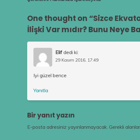
One thought on “
Sizce Ekvator
İlişki Var mıdır? Bunu Neye B
Elif
dedi ki:
29 Kasım 2016, 17:49
Iyi güzel bence
Yanıtla
Bir yanıt yazın
E-posta adresiniz yayınlanmayacak.
Gerekli alanla