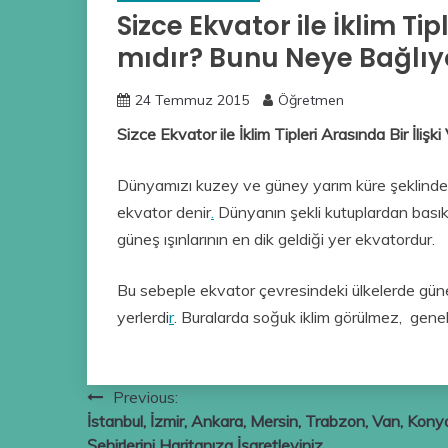
Sizce Ekvator ile İklim Tipl
mıdır? Bunu Neye Bağlı
24 Temmuz 2015
Öğretmen
Sizce Ekvator ile İklim Tipleri Arasında Bir İli
Dünyamızı kuzey ve güney yarım küre şeklinde 
ekvator denir
.
Dünyanın şekli kutuplardan basık
güneş ışınlarının en dik geldiği yer ekvatordur.
Bu sebeple ekvator çevresindeki ülkelerde güneş
yerlerdi
r
. Buralarda soğuk iklim görülmez, genelli
Yazı
Previous:
İstanbul, İzmir, Ankara, Mersin, Trabzon, Van, Kony
gezinmesi
Şehirlerini Haritanıza İşaretleyiniz