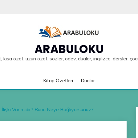
ARABULOKU
, kısa özet, uzun özet, sözler, ödev, dualar, ingilizce, dersler, çoc
Kitap Özetleri
Dualar
ir İlişki Var mıdır? Bunu Neye Bağlıyorsunuz?