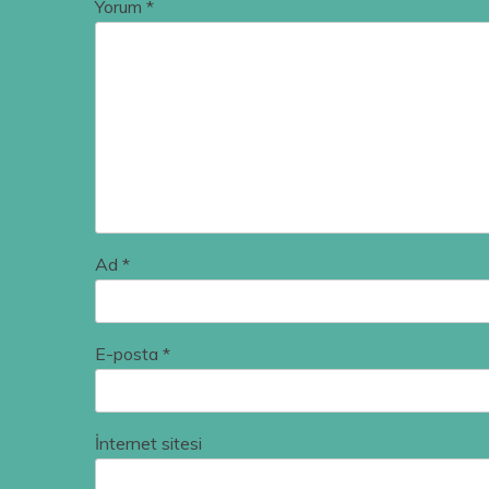
Yorum
*
Ad
*
E-posta
*
İnternet sitesi