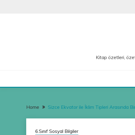
Skip
to
content
Kitap özetleri, özet
Home
Sizce Ekvator ile İklim Tipleri Arasında B
6.Sınıf Sosyal Bilgiler