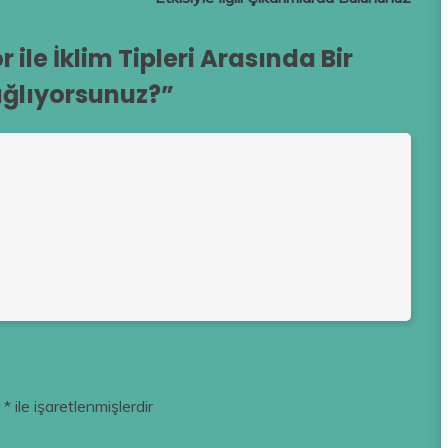
 ile İklim Tipleri Arasında Bir
ağlıyorsunuz?
”
r
*
ile işaretlenmişlerdir