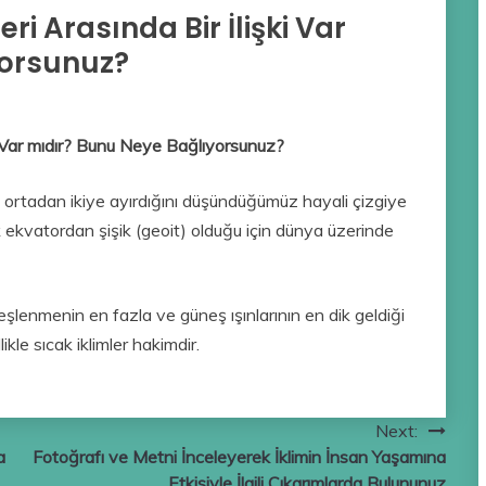
eri Arasında Bir İlişki Var
yorsunuz?
şki Var mıdır? Bunu Neye Bağlıyorsunuz?
ortadan ikiye ayırdığını düşündüğümüz hayali çizgiye
 ekvatordan şişik (geoit) olduğu için dünya üzerinde
lenmenin en fazla ve güneş ışınlarının en dik geldiği
kle sıcak iklimler hakimdir.
Next:
a
Fotoğrafı ve Metni İnceleyerek İklimin İnsan Yaşamına
Etkisiyle İlgili Çıkarımlarda Bulununuz