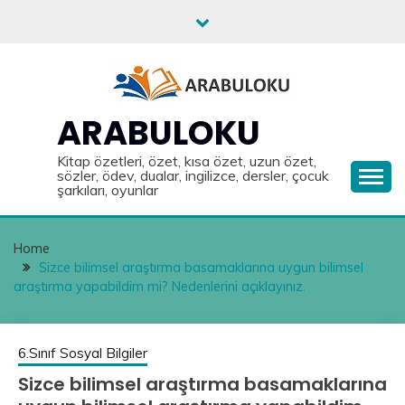
Skip
to
content
ARABULOKU
Kitap özetleri, özet, kısa özet, uzun özet,
sözler, ödev, dualar, ingilizce, dersler, çocuk
şarkıları, oyunlar
Home
Sizce bilimsel araştırma basamaklarına uygun bilimsel
araştırma yapabildim mi? Nedenlerini açıklayınız.
6.Sınıf Sosyal Bilgiler
Sizce bilimsel araştırma basamaklarına