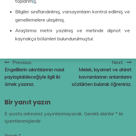
toplanm
ı
ş,
Bilgiler sınıflandırılmış, varsayımların kontrol edilmiş ve
genellemelere ulaşılmış
,
Araştırma metni yazılmış ve metinde dipnot ve
kaynakça bölümleri bulundurulmuştur.
Yazı
Previous:
Next:
Engellilerin sıkıntılarının nasıl
Melek, kıyamet ve ahiret
gezinmesi
paylaşılabileceğiyle ilgili iki
kavramlarının anlamlarını
örnek yazınız.
sözlükten bularak öğreniniz.
Bir yanıt yazın
E-posta adresiniz yayınlanmayacak.
Gerekli alanlar
*
ile
işaretlenmişlerdir
Yorum
*