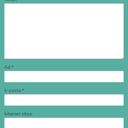
Ad
*
E-posta
*
İnternet sitesi