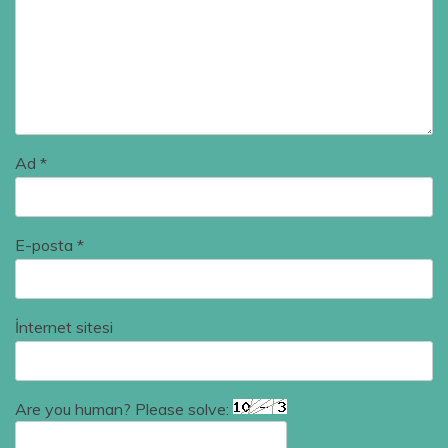
Ad
*
E-posta
*
İnternet sitesi
Are you human? Please solve: