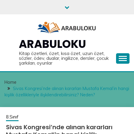
Skip
to
content
ARABULOKU
Kitap özetleri, özet, kısa özet, uzun özet,
sözler, ödev, dualar, ingilizce, dersler, çocuk
şarkıları, oyunlar
Home
Sivas Kongresi’nde alınan kararları Mustafa Kemal’in hangi
kişilik özellikleriyle ilişkilendirebilirsiniz? Neden?
8.Sınıf
Sivas Kongresi’nde alınan kararları