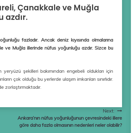
areli, Çanakkale ve Muğla
u azdır.
 yoğunluğu fazladır. Ancak deniz kıyısında olmalarına
le ve Muğla illerinde nüfus yoğunluğu azdır.
Sizce bu
 yeryüzü şekilleri bakımından engebeli oldukları için
nların çok olduğu bu yerlerde ulaşım imkanları sınırlıdır.
de zorlaştırmaktadır.
Next:
Ankara’nın nüfus yoğunluğunun çevresindeki illere
göre daha fazla olmasının nedenleri neler olabilir?