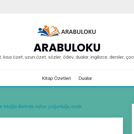
ARABULOKU
, kısa özet, uzun özet, sözler, ödev, dualar, ingilizce, dersler, çoc
Kitap Özetleri
Dualar
e Muğla illerinde nüfus yoğunluğu azdır.