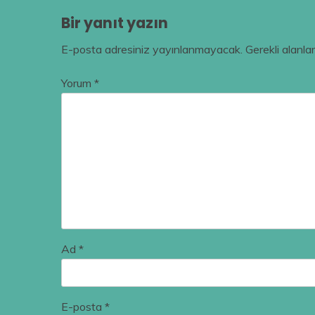
Bir yanıt yazın
E-posta adresiniz yayınlanmayacak.
Gerekli alanla
Yorum
*
Ad
*
E-posta
*