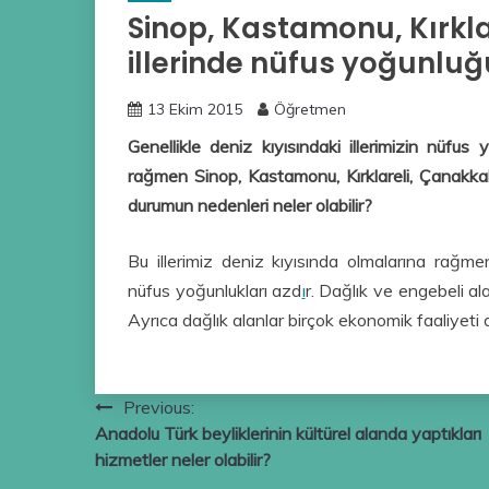
Sinop, Kastamonu, Kırkl
illerinde nüfus yoğunluğ
13 Ekim 2015
Öğretmen
Genellikle deniz kıyısındaki illerimizin nüfus
rağmen Sinop, Kastamonu, Kırklareli, Çanakka
durumun nedenleri neler olabilir?
Bu illerimiz deniz kıyısında olmalarına rağmen
nüfus yoğunlukları azd
ı
r. Dağlık ve engebeli ala
Ayrıca dağlık alanlar birçok ekonomik faaliyeti 
Yazı
Previous:
Anadolu Türk beyliklerinin kültürel alanda yaptıkları
gezinmesi
hizmetler neler olabilir?