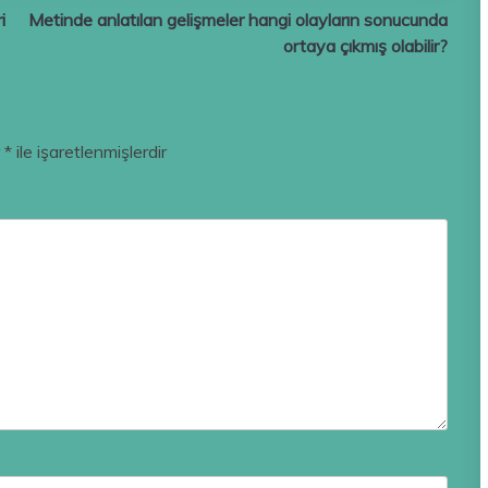
i
Metinde anlatılan gelişmeler hangi olayların sonucunda
ortaya çıkmış olabilir?
r
*
ile işaretlenmişlerdir