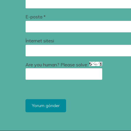
E-posta
*
İnternet sitesi
Are you human? Please solve: