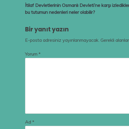
İtilaf Devletlerinin Osmanlı Devleti’ne karşı izledikler
gezinmesi
bu tutumun nedenleri neler olabilir?
Bir yanıt yazın
E-posta adresiniz yayınlanmayacak.
Gerekli alanla
Yorum
*
Ad
*