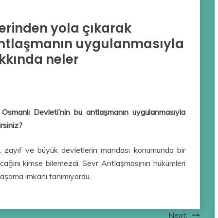
rinden yola çıkarak
 antlaşmanın uygulanmasıyla
kkında neler
 Osmanlı Devleti’nin bu antlaşmanın uygulanmasıyla
rsiniz?
, zayıf ve büyük devletlerin mandası konumunda bir
acağını kimse bilemezdi. Sevr Antlaşmas
ı
nın hükümleri
yaşama imkanı tanımıyordu.
Next: