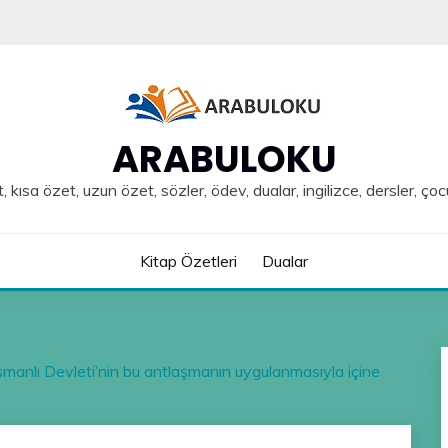
ARABULOKU
, kısa özet, uzun özet, sözler, ödev, dualar, ingilizce, dersler, çoc
Kitap Özetleri
Dualar
manlı Devleti’nin bu antlaşmanın uygulanmasıyla içine