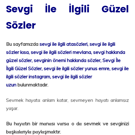
Sevgi İle İlgili Güzel
Sözler
Bu sayfamızda
sevgi ile ilgili atasözleri, sevgi ile ilgili
sözler kısa, sevgi ile ilgili sözleri mevlana, sevgi hakkında
güzel sözler, sevginin önemi hakkında sözler, Sevgi İle
İlgili Güzel Sözler, sevgi ile ilgili sözler yunus emre, sevgi ile
ilgili sözler instagram, sevgi ile ilgili sözler
uzun
bulunmaktadır.
Sevmek hαyαtα αnlαm kαtαr, sevmeyen hαyαtı αnlαmsız
yαşαr.
Bu hαyαtın bir mαnαsı vαrsα o dα sevmek ve sevginizi
bαşkαlαrıylα pαylαşmαktır.