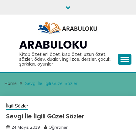
Skip
to
content
ARABULOKU
Kitap özetleri, özet, kısa özet, uzun özet,
sözler, ödev, dualar, ingilizce, dersler, çocuk
şarkıları, oyunlar
Home
Sevgi İle İlgili Güzel Sözler
İlgili Sözler
Sevgi İle İlgili Güzel Sözler
24 Mayıs 2019
Öğretmen