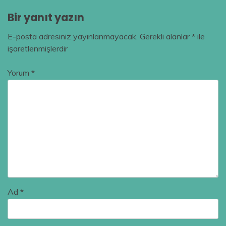
Bir yanıt yazın
E-posta adresiniz yayınlanmayacak.
Gerekli alanlar
*
ile
işaretlenmişlerdir
Yorum
*
Ad
*