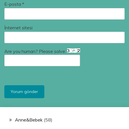
E-posta
*
İnternet sitesi
Are you human? Please solve:
Anne&Bebek
(58)