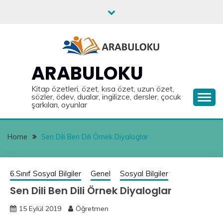
Skip
to
content
ARABULOKU
Kitap özetleri, özet, kısa özet, uzun özet,
sözler, ödev, dualar, ingilizce, dersler, çocuk
şarkıları, oyunlar
Home
Sen Dili Ben Dili Örnek Diyaloglar
6.Sınıf Sosyal Bilgiler
Genel
Sosyal Bilgiler
Sen Dili Ben Dili Örnek Diyaloglar
15 Eylül 2019
Öğretmen