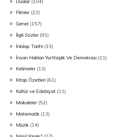
Dualar
(104)
Filmler
(22)
Genel
(157)
İlgili Sözler
(91)
İnkılap Tarihi
(33)
İnsan Hakları Yurttaşlık Ve Demokrasi
(11)
Kelimeler
(13)
Kitap Özetleri
(61)
Kültür ve Edebiyat
(11)
Makaleler
(52)
Matematik
(13)
Müzik
(14)
Nasıl Yapılır?
(27)