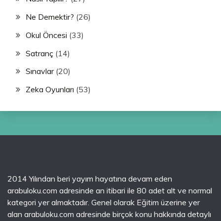
Ne Demektir?
(26)
Okul Öncesi
(33)
Satranç
(14)
Sınavlar
(20)
Zeka Oyunları
(53)
2014 Yılından beri yayım hayatına devam eden
arabuloku.com adresinde an itibari ile 80 adet alt ve normal
kategori yer almaktadır. Genel olarak Eğitim üzerine yer
alan arabuloku.com adresinde birçok konu hakkında detaylı