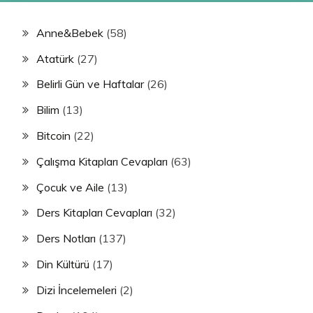
Anne&Bebek
(58)
Atatürk
(27)
Belirli Gün ve Haftalar
(26)
Bilim
(13)
Bitcoin
(22)
Çalışma Kitapları Cevapları
(63)
Çocuk ve Aile
(13)
Ders Kitapları Cevapları
(32)
Ders Notları
(137)
Din Kültürü
(17)
Dizi İncelemeleri
(2)