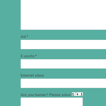
Ad
*
E-posta
*
İnternet sitesi
Are you human? Please solve: