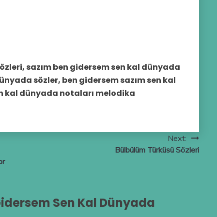
özleri, sazım ben gidersem sen kal dünyada
dünyada sözler, ben gidersem sazım sen kal
n kal dünyada notaları melodika
Next:
Bülbülüm Türküsü Sözleri
or
Gidersem Sen Kal Dünyada