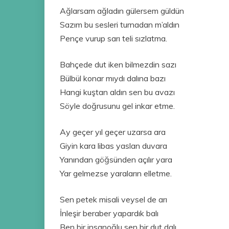
Ağlarsam ağladın gülersem güldün
Sazım bu sesleri turnadan m’aldın
Pençe vurup sarı teli sızlatma.
Bahçede dut iken bilmezdin sazı
Bülbül konar mıydı dalına bazı
Hangi kuştan aldın sen bu avazı
Söyle doğrusunu gel inkar etme.
Ay geçer yıl geçer uzarsa ara
Giyin kara libas yaslan duvara
Yanından göğsünden açılır yara
Yar gelmezse yaraların elletme.
Sen petek misali veysel de arı
İnleşir beraber yapardık balı
Ben bir insanoğlu sen bir dut dalı