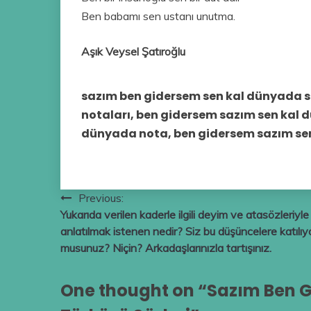
Ben babamı sen ustanı unutma.
Aşık Veysel Şatıroğlu
sazım ben gidersem sen kal dünyada s
notaları, ben gidersem sazım sen kal 
dünyada nota, ben gidersem sazım se
Yazı
Previous:
Yukarıda verilen kaderle ilgili deyim ve atasözleriyle
gezinmesi
anlatılmak istenen nedir? Siz bu düşünce­lere katılıy
musunuz? Niçin? Arkadaşlarınızla tartışınız.
One thought on “
Sazım Ben 