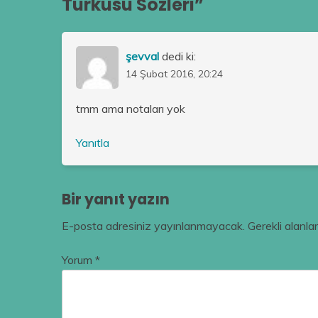
Türküsü Sözleri
”
şevval
dedi ki:
14 Şubat 2016, 20:24
tmm ama notaları yok
Yanıtla
Bir yanıt yazın
E-posta adresiniz yayınlanmayacak.
Gerekli alanla
Yorum
*