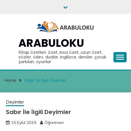
Skip
to
content
ARABULOKU
Kitap özetleri, özet, kısa özet, uzun özet,
sözler, ödev, dualar, ingilizce, dersler, çocuk
şarkıları, oyunlar
Home
Sabır İle İlgili Deyimler
Deyimler
Sabır İle İlgili Deyimler
15 Eylül 2019
Öğretmen