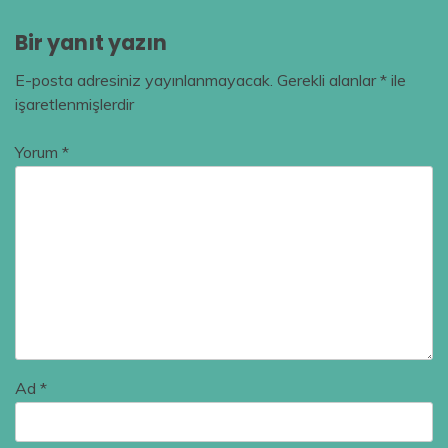
Bir yanıt yazın
E-posta adresiniz yayınlanmayacak.
Gerekli alanlar
*
ile
işaretlenmişlerdir
Yorum
*
Ad
*