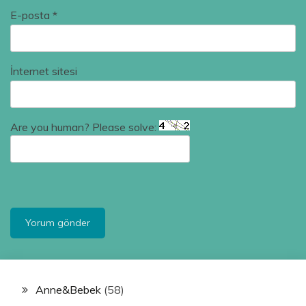
E-posta
*
İnternet sitesi
Are you human? Please solve:
Anne&Bebek
(58)