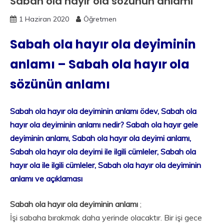
Sabah ola hayır ola sözünün anlamı
1 Haziran 2020
Öğretmen
Sabah ola hayır ola deyiminin
anlamı – Sabah ola hayır ola
sözünün anlamı
Sabah ola hayır ola deyiminin anlamı ödev, Sabah ola
hayır ola deyiminin anlamı nedir? Sabah ola hayır gele
deyiminin anlamı, Sabah ola hayır ola deyimi anlamı,
Sabah ola hayır ola deyimi ile ilgili cümleler, Sabah ola
hayır ola ile ilgili cümleler, Sabah ola hayır ola deyiminin
anlamı ve açıklaması
Sabah ola hayır ola deyiminin anlamı
;
İşi sabaha bırakmak daha yerinde olacaktır. Bir işi gece