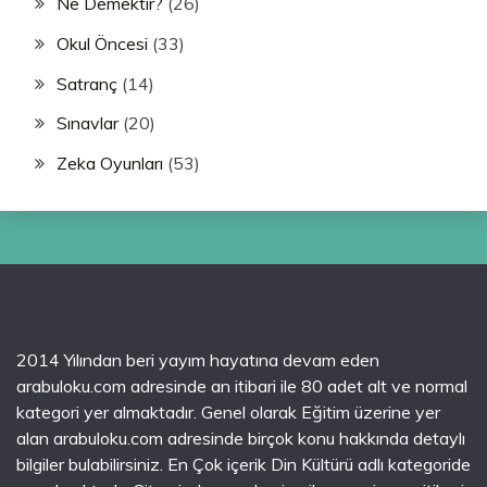
Ne Demektir?
(26)
Okul Öncesi
(33)
Satranç
(14)
Sınavlar
(20)
Zeka Oyunları
(53)
2014 Yılından beri yayım hayatına devam eden
arabuloku.com adresinde an itibari ile 80 adet alt ve normal
kategori yer almaktadır. Genel olarak Eğitim üzerine yer
alan arabuloku.com adresinde birçok konu hakkında detaylı
bilgiler bulabilirsiniz. En Çok içerik Din Kültürü adlı kategoride