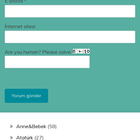
E-posta
*
İnternet sitesi
Are you human? Please solve:
Anne&Bebek
(58)
Atatürk
(27)