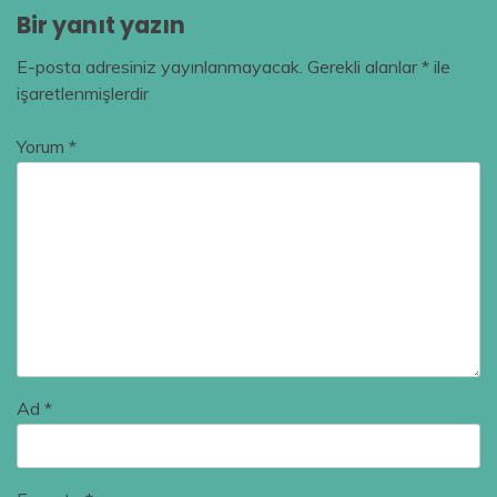
Bir yanıt yazın
E-posta adresiniz yayınlanmayacak.
Gerekli alanlar
*
ile
işaretlenmişlerdir
Yorum
*
Ad
*