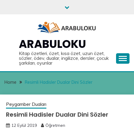
Skip
to
content
ARABULOKU
Kitap özetleri, özet, kısa özet, uzun özet,
sözler, ödev, dualar, ingilizce, dersler, çocuk
şarkıları, oyunlar
Home
Resimli Hadisler Dualar Dini Sözler
Peygamber Duaları
Resimli Hadisler Dualar Dini Sözler
12 Eylül 2019
Öğretmen