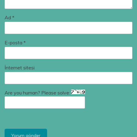
Ad
*
E-posta
*
İnternet sitesi
Are you human? Please solve: