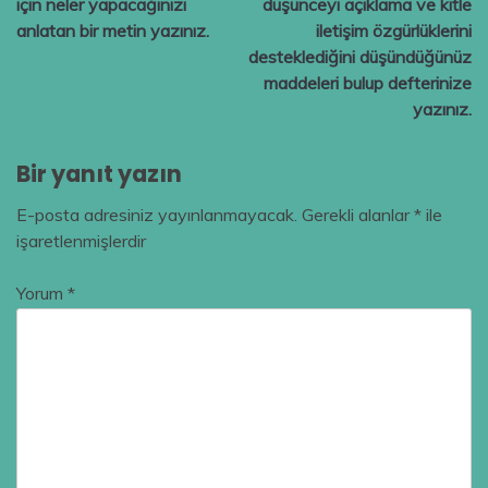
için neler yapacağınızı
düşünceyi açıklama ve kitle
anlatan bir metin yazınız.
iletişim özgürlüklerini
desteklediğini düşündüğünüz
maddeleri bulup defterinize
yazınız.
Bir yanıt yazın
E-posta adresiniz yayınlanmayacak.
Gerekli alanlar
*
ile
işaretlenmişlerdir
Yorum
*