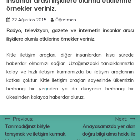
insanlar arası ilişkilere olumlu etkilerine
örnekler veriniz.
22 Ağustos 2015
Öğretmen
Radyo, televizyon, gazete ve internetin insanlar arası
ilişkilere olumlu etkilerine örnekler veriniz.
Kitle iletişim araçları, diğer insanlardan kısa sürede
haberdar olmamızı sağlar. Uzağımızdaki tanıdıklarımızla
kolay ve hızlı iletişim kurmamızda bu iletişim araçlarının
katkısı çoktur. Kitle iletişim araçları sayesinde ülkemizin
herhangi bir yer
i
nden ya da dünyanın herhangi bir
ülkesinden kolayca haberdar oluruz.
Yazı
Previous:
Next:
Tanımadığınız biriyle
Anayasamızda yer alan
gezinmesi
tanışmak ve iletişim kurmak
doğru bilgi alma hakkı ile