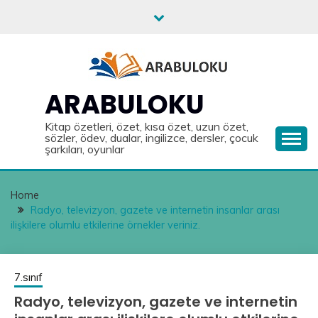
Skip
to
content
ARABULOKU
Kitap özetleri, özet, kısa özet, uzun özet,
sözler, ödev, dualar, ingilizce, dersler, çocuk
şarkıları, oyunlar
Home
Radyo, televizyon, gazete ve internetin insanlar arası
ilişkilere olumlu etkilerine örnekler veriniz.
7.sınıf
Radyo, televizyon, gazete ve internetin