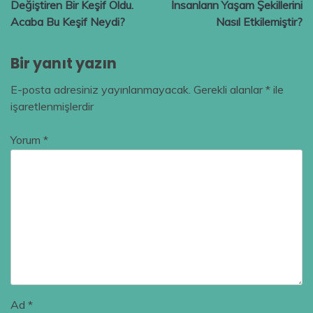
Değiştiren Bir Keşif Oldu.
İnsanların Yaşam Şekillerini
Acaba Bu Keşif Neydi?
Nasıl Etkilemiştir?
Bir yanıt yazın
E-posta adresiniz yayınlanmayacak.
Gerekli alanlar
*
ile
işaretlenmişlerdir
Yorum
*
Ad
*