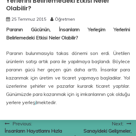
Yerlerini Belirlemedeki Etkisi Neler
Olabilir?
25 Temmuz 2015
Öğretmen
Paranın Gücünün, İnsanların Yerleşim Yerlerini
Belirlemedeki Etkisi Neler Olabilir?
Paranın bulunmasıyla takas dönemi son erdi. Üretilen
ürünlerin satışı artık para ile yapılmaya başlandı. Böylece
paranın gücü her geçen gün daha arttı. İnsanlar para
kazanmak için üretim ve ticaret yapmaya başladılar. Yol
üzerlerine şehirler ve pazarlar kurarak ticaret yaptılar.
Günümüzde para kazanmak için iş imkanlarının çok olduğu
yerlere yerleş
i
lmektedir.
Yazı
Previous:
Next:
İnsanların Hayatlarını Hızla
Sanayideki Gelişmeler,
gezinmesi