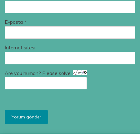
E-posta
*
İnternet sitesi
Are you human? Please solve: