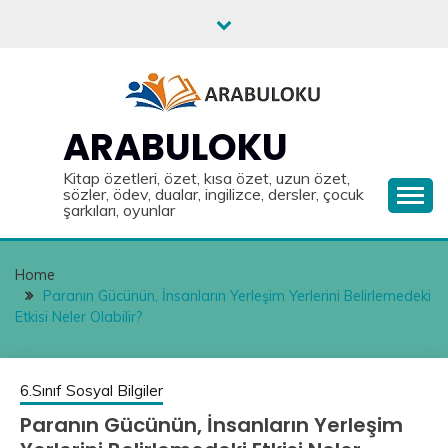
Skip
to
content
ARABULOKU
Kitap özetleri, özet, kısa özet, uzun özet,
sözler, ödev, dualar, ingilizce, dersler, çocuk
şarkıları, oyunlar
Home
Paranın Gücünün, İnsanların Yerleşim Yerlerini Belirlemedeki
Etkisi Neler Olabilir?
6.Sınıf Sosyal Bilgiler
Paranın Gücünün, İnsanların Yerleşim