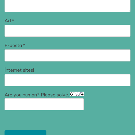
Ad
*
E-posta
*
İnternet sitesi
Are you human? Please solve: