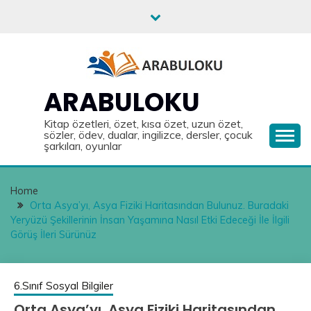
Skip
to
content
ARABULOKU
Kitap özetleri, özet, kısa özet, uzun özet,
sözler, ödev, dualar, ingilizce, dersler, çocuk
şarkıları, oyunlar
Home
Orta Asya’yı, Asya Fiziki Haritasından Bulunuz. Buradaki
Yeryüzü Şekillerinin İnsan Yaşamına Nasıl Etki Edeceği İle İlgili
Görüş İleri Sürünüz
6.Sınıf Sosyal Bilgiler
Orta Asya’yı, Asya Fiziki Haritasından