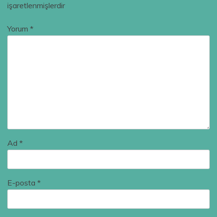
işaretlenmişlerdir
Yorum
*
Ad
*
E-posta
*