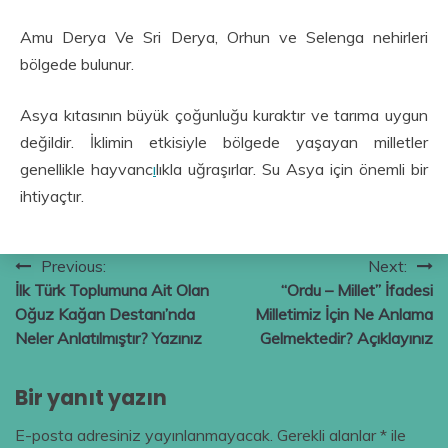
Amu Derya Ve Sri Derya, Orhun ve Selenga nehirleri
bölgede bulunur.
Asya kıtasının büyük çoğunluğu kuraktır ve tarıma uygun
değildir. İklimin etkisiyle bölgede yaşayan milletler
genellikle hayvanc
ı
lıkla uğraşırlar. Su Asya için önemli bir
ihtiyaçtır.
Yazı
Previous:
Next:
İlk Türk Toplumuna Ait Olan
“Ordu – Millet” İfadesi
gezinmesi
Oğuz Kağan Destanı’nda
Milletimiz İçin Ne Anlama
Neler Anlatılmıştır? Yazınız
Gelmektedir? Açıklayınız
Bir yanıt yazın
E-posta adresiniz yayınlanmayacak.
Gerekli alanlar
*
ile