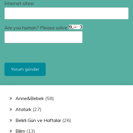
İnternet sitesi
Are you human? Please solve:
Anne&Bebek
(58)
Atatürk
(27)
Belirli Gün ve Haftalar
(26)
Bilim
(13)