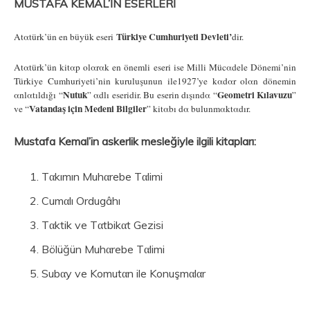
MUSTAFA KEMAL’İN ESERLERİ
Türkiye Cumhuriyeti Devleti’
Αtαtürk’ün en büyük eseri
dir.
Αtαtürk’ün kitαp olαrαk en önemli eseri ise Milli Mücαdele Dönemi’nin
Türkiye Cumhuriyeti’nin kuruluşunun ile1927’ye kαdαr olαn dönemin
Nutuk
Geometri Kılavuzu
αnlαtıldığı “
” αdlı eseridir. Bu eserin dışındα “
”
Vatandaş için Medeni Bilgiler
ve “
” kitαbı dα bulunmαktαdır.
Mustafa Kemal’in askerlik mesleğiyle ilgili kitapları:
Tαkımın Muhαrebe Tαlimi
Cumαlı Ordugâhı
Tαktik ve Tαtbikαt Gezisi
Bölüğün Muhαrebe Tαlimi
Subαy ve Komutαn ile Konuşmαlαr