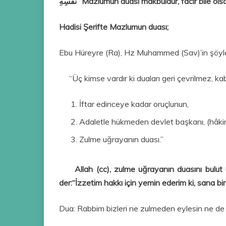
نَفْسِهِ “Mazlumun duası makbuldür, facir bile o
Hadisi Şerifte Mazlumun duası;
Ebu Hüreyre (Ra), Hz Muhammed (Sav)’in şöyle
“Üç kimse vardır ki duala­rı geri çevrilmez, kabul
İftar edinceye kadar oruçlunun,
Adaletle hükmeden devlet başkanı, (hâkim 
Zulme uğrayanın dua­sı.”
Allah (cc), zulme uğrayanın dua­sını bulut 
der:“İzzetim hakkı için yemin ederim ki, sana b
Dua: Rabbim bizleri ne zulmeden eylesin ne de