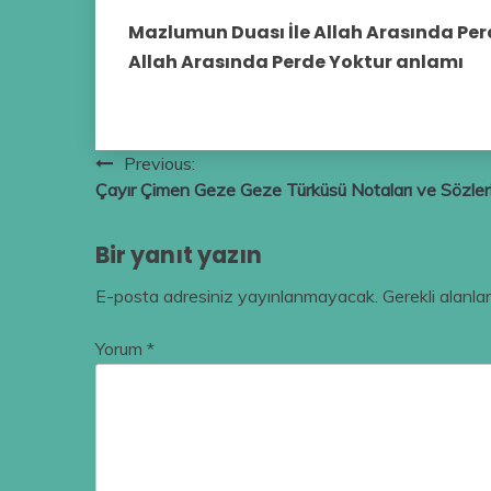
Mazlumun Duası İle Allah Arasında Per
Allah Arasında Perde Yoktur anlamı
Yazı
Previous:
Çayır Çimen Geze Geze Türküsü Notaları ve Sözler
gezinmesi
Bir yanıt yazın
E-posta adresiniz yayınlanmayacak.
Gerekli alanla
Yorum
*