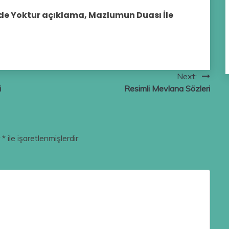
de Yoktur açıklama, Mazlumun Duası İle
Next:
i
Resimli Mevlana Sözleri
r
*
ile işaretlenmişlerdir