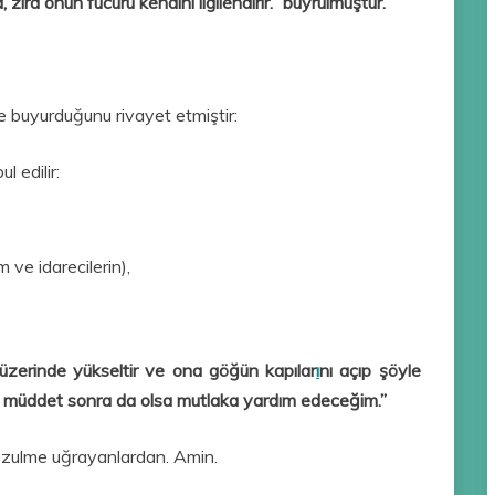
lsa, zira onun fücûru kendini ilgilendirir.” buyrulmuştur.
 buyurduğunu rivayet etmiştir:
 edi­lir:
ve idarecilerin),
üzerinde yükseltir ve ona göğün kapılar
ı
nı açıp şöyle
ir müddet sonra da olsa mutlaka yardım edece­ğim.”
 zulme uğrayanlardan. Amin.