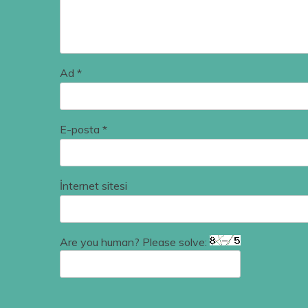
Ad
*
E-posta
*
İnternet sitesi
Are you human? Please solve: