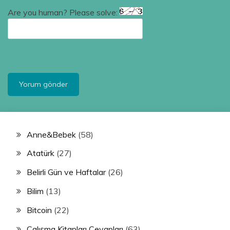
Are you human? Please solve:
Anne&Bebek
(58)
Atatürk
(27)
Belirli Gün ve Haftalar
(26)
Bilim
(13)
Bitcoin
(22)
Çalışma Kitapları Cevapları
(63)