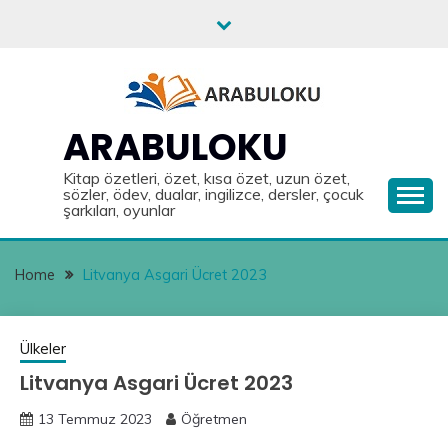
Skip
to
content
ARABULOKU
Kitap özetleri, özet, kısa özet, uzun özet,
sözler, ödev, dualar, ingilizce, dersler, çocuk
şarkıları, oyunlar
Home
Litvanya Asgari Ücret 2023
Ülkeler
Litvanya Asgari Ücret 2023
13 Temmuz 2023
Öğretmen