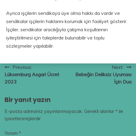
Ayrıca işçilerin sendikaya üye olma hakkı da vardır ve
sendikalar işçilerin haklarını korumak için faaliyet gösterir.
İşçiler, sendikalar aracılığıyla çalışma koşullarının
iyileştirilmesi için taleplerde bulunabilir ve toplu
sözleşmeler yapılabilir.
Yazı
Previous:
Next:
Lüksemburg Asgari Ücret
Bebeğin Deliksiz Uyuması
gezinmesi
2023
İçin Dua
Bir yanıt yazın
E-posta adresiniz yayınlanmayacak.
Gerekli alanlar
*
ile
işaretlenmişlerdir
Yorum
*