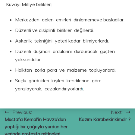
Kuvayı Milliye birlikleri;
Merkezden gelen emirleri dinlememeye başladılar.
Düzenli ve disiplinli birlikler değillerdi.
Askerlik tekniğini yeteri kadar bilmiyorlardı.
Düzenli düşman ordularını durduracak güçten
yoksundular.
Halktan zorla para ve malzeme topluyorlardı.
Suçlu gördükleri kişileri kendilerine göre
yargılayarak, cezalandırıyorlard
ı
.
Yazı
Previous:
Next:
Mustafa Kemal’in Havza’dan
Kazım Karabekir kimdir ?
gezinmesi
yaptığı bir çağrıyla yurdun her
yerinde protesto mitingleri