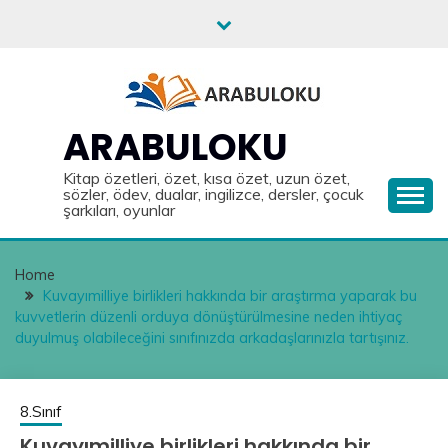
Skip
to
content
ARABULOKU
Kitap özetleri, özet, kısa özet, uzun özet,
sözler, ödev, dualar, ingilizce, dersler, çocuk
şarkıları, oyunlar
Home
Kuvayımilliye birlikleri hakkında bir araştırma yaparak bu
kuvvetlerin düzenli orduya dönüştürülmesine neden ihtiyaç
duyulmuş olabileceğini sınıfınızda arkadaşlarınızla tartışınız.
8.Sınıf
Kuvayımilliye birlikleri hakkında bir