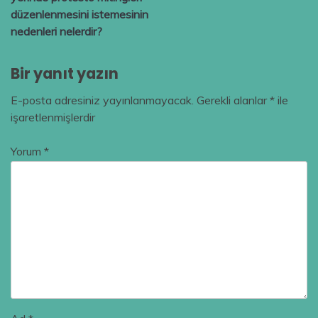
düzenlenmesini istemesinin
nedenleri nelerdir?
Bir yanıt yazın
E-posta adresiniz yayınlanmayacak.
Gerekli alanlar
*
ile
işaretlenmişlerdir
Yorum
*