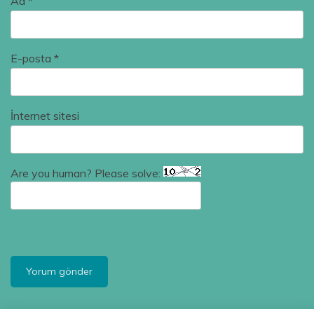
Ad
*
E-posta
*
İnternet sitesi
Are you human? Please solve: