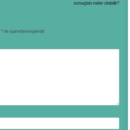
sonuçları neler olabilir?
r
*
ile işaretlenmişlerdir