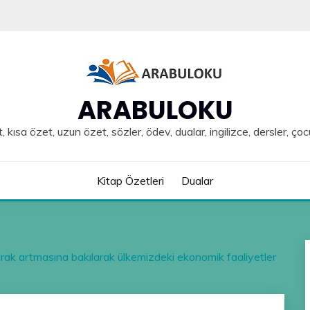
ARABULOKU
, kısa özet, uzun özet, sözler, ödev, dualar, ingilizce, dersler, çoc
Kitap Özetleri
Dualar
arak artmasına bakılarak ülkemizdeki ekonomik faaliyetler