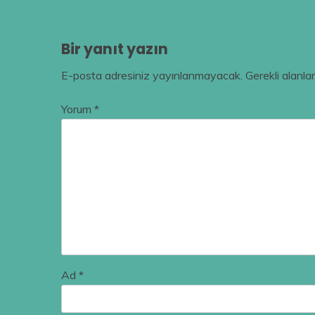
gezinmesi
Bir yanıt yazın
E-posta adresiniz yayınlanmayacak.
Gerekli alanla
Yorum
*
Ad
*