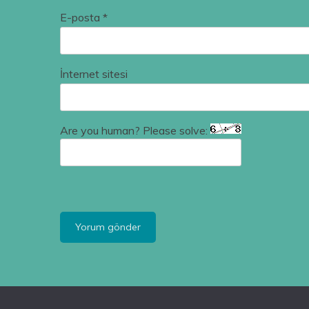
E-posta
*
İnternet sitesi
Are you human? Please solve: