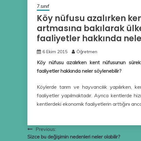
7.sınıf
Köy nüfusu azalırken ke
artmasına bakılarak ül
faaliyetler hakkında nele
6 Ekim 2015
Öğretmen
Köy nüfusu azalırken kent nüfusunun sürekl
faaliyetler hakkında neler söylenebilir?
Köylerde tarım ve hayvancılık yapılırken, ke
faaliyetler yapılmaktadır. Ayrıca kentlerde h
kentlerdeki ekonomik faaliyetlerin arttığını anc
Yazı
Previous:
Sizce bu değişimin nedenleri neler olabilir?