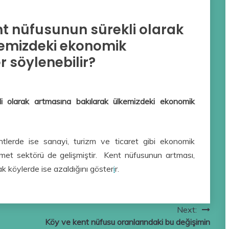
nt nüfusunun sürekli olarak
kemizdeki ekonomik
r söylenebilir?
i olarak artmasına bakılarak ülkemizdeki ekonomik
ntlerde ise sanayi, turizm ve ticaret gibi ekonomik
izmet sektörü de gelişmiştir. Kent nüfusunun artması,
ak köylerde ise azaldığını göster
i
r.
Next:
Köy ve kent nüfusu oranlarındaki bu değişimin