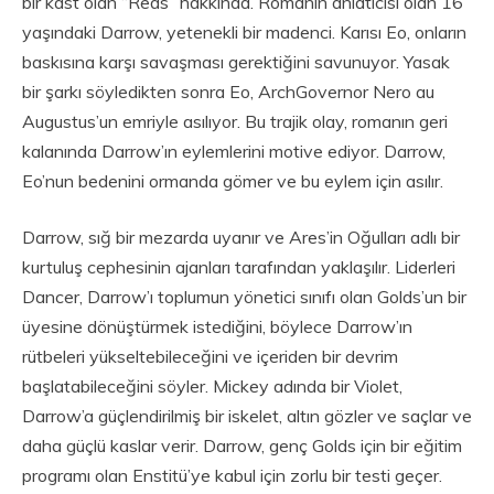
bir kast olan “Reds” hakkında. Romanın anlatıcısı olan 16
yaşındaki Darrow, yetenekli bir madenci. Karısı Eo, onların
baskısına karşı savaşması gerektiğini savunuyor. Yasak
bir şarkı söyledikten sonra Eo, ArchGovernor Nero au
Augustus’un emriyle asılıyor. Bu trajik olay, romanın geri
kalanında Darrow’ın eylemlerini motive ediyor. Darrow,
Eo’nun bedenini ormanda gömer ve bu eylem için asılır.
Darrow, sığ bir mezarda uyanır ve Ares’in Oğulları adlı bir
kurtuluş cephesinin ajanları tarafından yaklaşılır. Liderleri
Dancer, Darrow’ı toplumun yönetici sınıfı olan Golds’un bir
üyesine dönüştürmek istediğini, böylece Darrow’ın
rütbeleri yükseltebileceğini ve içeriden bir devrim
başlatabileceğini söyler. Mickey adında bir Violet,
Darrow’a güçlendirilmiş bir iskelet, altın gözler ve saçlar ve
daha güçlü kaslar verir. Darrow, genç Golds için bir eğitim
programı olan Enstitü’ye kabul için zorlu bir testi geçer.