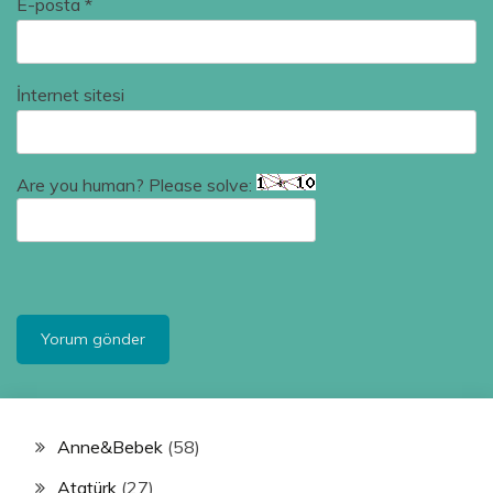
E-posta
*
İnternet sitesi
Are you human? Please solve:
Anne&Bebek
(58)
Atatürk
(27)