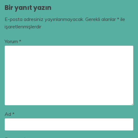
Bir yanıt yazın
E-posta adresiniz yayınlanmayacak.
Gerekli alanlar
*
ile
işaretlenmişlerdir
Yorum
*
Ad
*