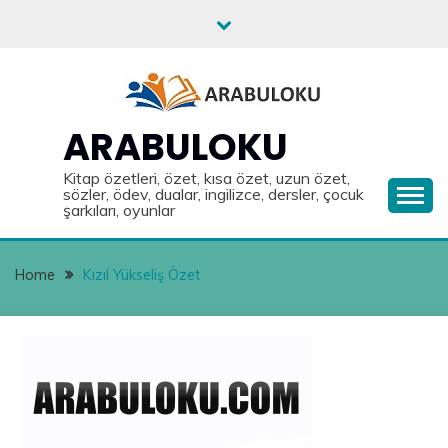
Skip
to
content
ARABULOKU
Kitap özetleri, özet, kısa özet, uzun özet,
sözler, ödev, dualar, ingilizce, dersler, çocuk
şarkıları, oyunlar
Home
Kızıl Yükseliş Özet