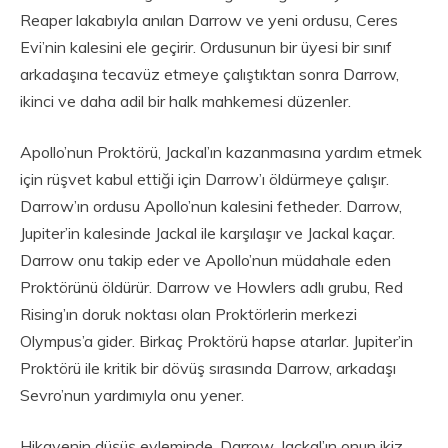
Reaper lakabıyla anılan Darrow ve yeni ordusu, Ceres
Evi’nin kalesini ele geçirir. Ordusunun bir üyesi bir sınıf
arkadaşına tecavüz etmeye çalıştıktan sonra Darrow,
ikinci ve daha adil bir halk mahkemesi düzenler.
Apollo’nun Proktörü, Jackal’ın kazanmasına yardım etmek
için rüşvet kabul ettiği için Darrow’ı öldürmeye çalışır.
Darrow’ın ordusu Apollo’nun kalesini fetheder. Darrow,
Jupiter’in kalesinde Jackal ile karşılaşır ve Jackal kaçar.
Darrow onu takip eder ve Apollo’nun müdahale eden
Proktörünü öldürür. Darrow ve Howlers adlı grubu, Red
Rising’ın doruk noktası olan Proktörlerin merkezi
Olympus’a gider. Birkaç Proktörü hapse atarlar. Jupiter’in
Proktörü ile kritik bir dövüş sırasında Darrow, arkadaşı
Sevro’nun yardımıyla onu yener.
Hikayenin düşüş eyleminde, Darrow, Jackal’ın onun ikiz