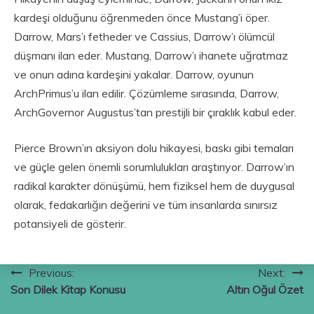
kardeşi olduğunu öğrenmeden önce Mustang’i öper.
Darrow, Mars’ı fetheder ve Cassius, Darrow’ı ölümcül
düşmanı ilan eder. Mustang, Darrow’ı ihanete uğratmaz
ve onun adına kardeşini yakalar. Darrow, oyunun
ArchPrimus’u ilan edilir. Çözümleme sırasında, Darrow,
ArchGovernor Augustus’tan prestijli bir çıraklık kabul eder.
Pierce Brown’ın aksiyon dolu hikayesi, baskı gibi temaları
ve güçle gelen önemli sorumlulukları araştırıyor. Darrow’ın
radikal karakter dönüşümü, hem fiziksel hem de duygusal
olarak, fedakarlığın değerini ve tüm insanlarda sınırsız
potansiyeli de gösterir.
Yazı
Previous:
Next:
Son Dilek Kitap Konusu
Altın Oğul Özet
gezinmesi