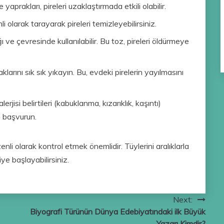
yaprakları, pireleri uzaklaştırmada etkili olabilir.
li olarak tarayarak pireleri temizleyebilirsiniz.
ı ve çevresinde kullanılabilir. Bu toz, pireleri öldürmeye
larını sık sık yıkayın. Bu, evdeki pirelerin yayılmasını
lerjisi belirtileri (kabuklanma, kızarıklık, kaşıntı)
 başvurun.
li olarak kontrol etmek önemlidir. Tüylerini aralıklarla
ye başlayabilirsiniz.
Next:
Biyografi Türünün Dünya Edebiyatındaki ilk Büyük
Yazarı Kimdir?