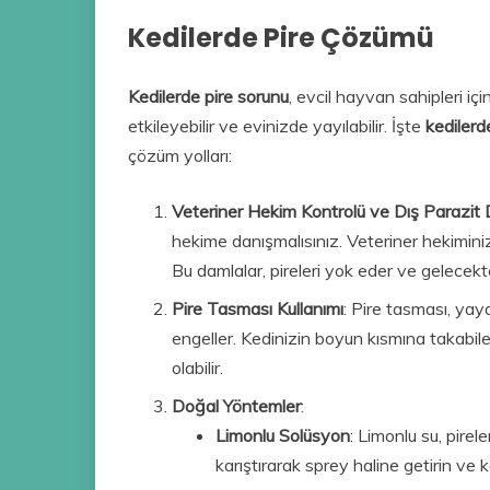
Kedilerde Pire Çözümü
Kedilerde pire sorunu
, evcil hayvan sahipleri içi
etkileyebilir ve evinizde yayılabilir. İşte
kedilerd
çözüm yolları:
Veteriner Hekim Kontrolü ve Dış Parazit 
hekime danışmalısınız. Veteriner hekiminiz
Bu damlalar, pireleri yok eder ve gelecek
Pire Tasması Kullanımı
: Pire tasması, yayd
engeller. Kedinizin boyun kısmına takabil
olabilir.
Doğal Yöntemler
:
Limonlu Solüsyon
: Limonlu su, pirel
karıştırarak sprey haline getirin ve 