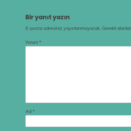
Bir yanıt yazın
E-posta adresiniz yayınlanmayacak.
Gerekli alanla
Yorum
*
Ad
*