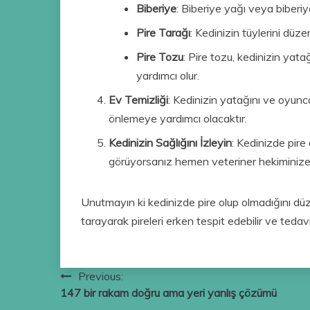
Biberiye
: Biberiye yağı veya biberiye 
Pire Tarağı
: Kedinizin tüylerini düzen
Pire Tozu
: Pire tozu, kedinizin yatağ
yardımcı olur.
Ev Temizliği
: Kedinizin yatağını ve oyuncak
önlemeye yardımcı olacaktır.
Kedinizin Sağlığını İzleyin
: Kedinizde pire a
görüyorsanız hemen veteriner hekiminize
Unutmayın ki kedinizde pire olup olmadığını düzen
tarayarak pireleri erken tespit edebilir ve tedavi
Yazı
Previous:
147 bir rakam doğru ama yeri yanlış çözümü
gezinmesi