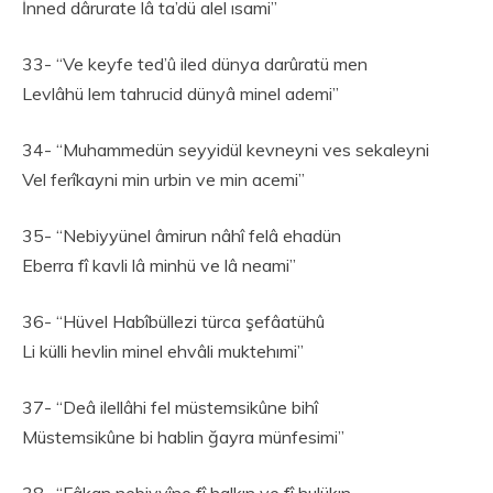
İnned dârurate lâ ta’dü alel ısami”
33- “Ve keyfe ted’û iled dünya darûratü men
Levlâhü lem tahrucid dünyâ minel ademi”
34- “Muhammedün seyyidül kevneyni ves sekaleyni
Vel ferîkayni min urbin ve min acemi”
35- “Nebiyyünel âmirun nâhî felâ ehadün
Eberra fî kavli lâ minhü ve lâ neami”
36- “Hüvel Habîbüllezi türca şefâatühû
Li külli hevlin minel ehvâli muktehımi”
37- “Deâ ilellâhi fel müstemsikûne bihî
Müstemsikûne bi hablin ğayra münfesimi”
38- “Fâkan nebiyyîne fî halkın ve fî hulükın