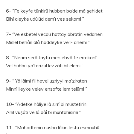
6- ‘’Fe keyfe tünkirü hubben ba’de mâ şehidet
Bihî aleyke udûlüd dem’ı ves sekami ’’
7- ‘’Ve esbetel vecdü hattay abratin vedanen
Mislel behâri alâ haddeyke ve’l- anemi ’’
8- ‘’Neam serâ tayfü men ehvâ fe errakanî
Vel hubbü ya’terizul lezzâti bil elemi ’’
9- “ Yâ lâimî fil hevel uzriyyi ma’ziraten
Minnî ileyke velev ensafte lem telümi ‘’
10- ‘’Adetke hâliye lâ sırrî bi müstetirin
Anil vüşâti ve lâ dâî bi müntahisimi ‘’
11- ‘’Mahadtenin nusha lâkin lestü esmauhû