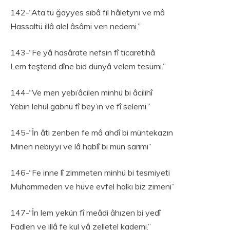
142-“Ata’tü ğayyes sıbâ fil hâletyni ve mâ
Hassaltü illâ alel âsâmi ven nedemi.”
143-“Fe yâ hasârate nefsin fî ticaretihâ
Lem teşterid dîne bid dünyâ velem tesümi.”
144-“Ve men yebı’âcilen minhü bi âcilihî
Yebin lehül gabnü fî bey’ın ve fî selemi.”
145-“İn âti zenben fe mâ ahdî bi müntekazın
Minen nebiyyi ve lâ hablî bi mün sarimi”
146-“Fe inne lî zimmeten minhü bi tesmiyeti
Muhammeden ve hüve evfel halkı biz zimeni”
147-“İn lem yekün fî meâdi âhızen bi yedî
Fadlen ve illâ fe kul yâ zelletel kademi.”