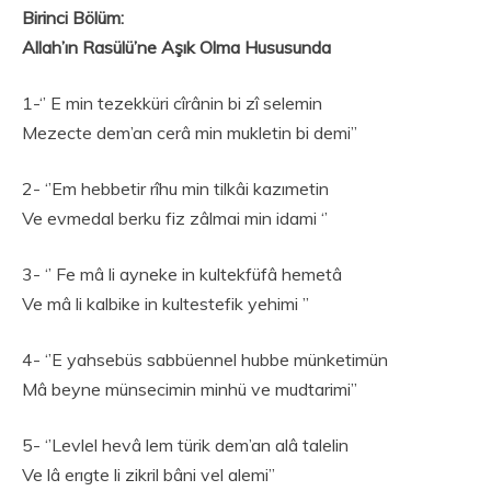
Birinci Bölüm:
Allah’ın Rasülü’ne Aşık Olma Hususunda
1-‘’ E min tezekküri cîrânin bi zî selemin
Mezecte dem’an cerâ min mukletin bi demi’’
2- ‘’Em hebbetir rîhu min tilkâi kazımetin
Ve evmedal berku fiz zâlmai min idami ‘’
3- ‘’ Fe mâ li ayneke in kultekfüfâ hemetâ
Ve mâ li kalbike in kultestefik yehimi ’’
4- ‘’E yahsebüs sabbüennel hubbe münketimün
Mâ beyne münsecimin minhü ve mudtarimi’’
5- ‘’Levlel hevâ lem türik dem’an alâ talelin
Ve lâ erıgte li zikril bâni vel alemi’’