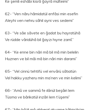
Ke şemli eshâbi kisrâ ğayrâ mülteimi”
62- “Ven nâru hâmidatül enfâsi min esefin
Aleyhi ven nehru sâhil ayni ves sedemi”
63- “Ve sâe sâvete en ğadat bu hayratühâ
Ve rüdde vâridühâ bil ğayzı hıyne zamî.”
64- “Ke enne bin nâri mâ bil mâ min belelin
Huznen ve bil mâi mâ bin nâri min darami”
65- “Vel cinnü tehtifü vel envârü sâtıatün
Vel hakku yazheru min ma’nen ve min kelimi”
66- “Amû ve sammû fe ılânül beşâiri lem
Tüsma ve bârikatül inzâri lem t’üşemi”
67- “Min bâ’di mâ ahberal akvame kâhinühüm