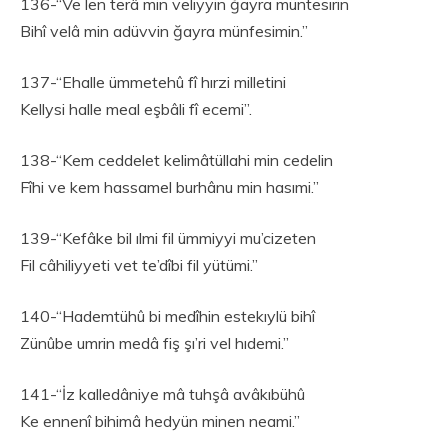
136-“Ve len terâ min veliyyin ğayra müntesırin
Bihî velâ min adüvvin ğayra münfesimin.”
137-“Ehalle ümmetehû fî hırzi milletini
Kellysi halle meal eşbâli fî ecemi”.
138-“Kem ceddelet kelimâtüllahi min cedelin
Fîhi ve kem hassamel burhânu min hasımi.”
139-“Kefâke bil ılmi fil ümmiyyi mu’cizeten
Fil câhiliyyeti vet te’dîbi fil yütümi.”
140-“Hademtühû bi medîhin estekıylü bihî
Zünûbe umrin medâ fiş şı’ri vel hıdemi.”
141-“İz kalledâniye mâ tuhşâ avâkıbühû
Ke ennenî bihimâ hedyün minen neami.”