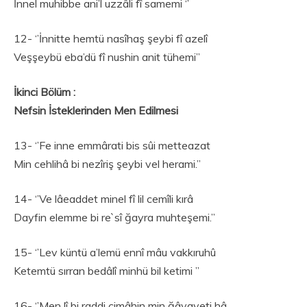
İnnel muhibbe ani’l uzzâli fî samemi ‘’
12- ‘’İnnitte hemtü nasîhaş şeybi fî azelî
Veşşeybü eba’dü fî nushin anit tühemi’’
İkinci Bölüm :
Nefsin İsteklerinden Men Edilmesi
13- ‘’Fe inne emmârati bis sûi metteazat
Min cehlihâ bi nezîriş şeybi vel herami.’’
14- ‘’Ve lâeaddet minel fî lil cemîli kırâ
Dayfin elemme bi re`sî ğayra muhteşemi.”
15- ‘’Lev küntü a’lemü ennî mâu vakkıruhû
Ketemtü sırran bedâlî minhü bil ketimi ’’
16- ‘’Men lî bi raddi cimâhin min ğâvayeti hâ,