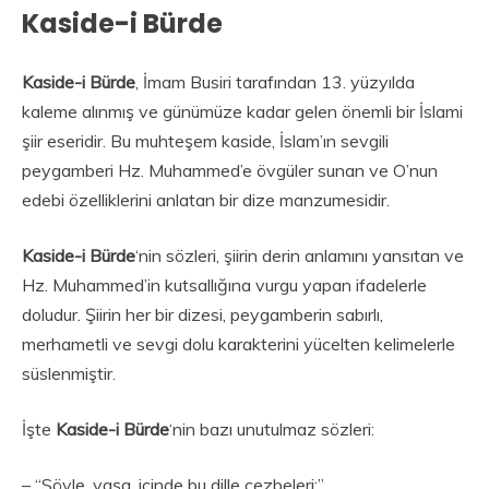
Kaside-i Bürde
Kaside-i Bürde
, İmam Busiri tarafından 13. yüzyılda
kaleme alınmış ve günümüze kadar gelen önemli bir İslami
şiir eseridir. Bu muhteşem kaside, İslam’ın sevgili
peygamberi Hz. Muhammed’e övgüler sunan ve O’nun
edebi özelliklerini anlatan bir dize manzumesidir.
Kaside-i Bürde
‘nin sözleri, şiirin derin anlamını yansıtan ve
Hz. Muhammed’in kutsallığına vurgu yapan ifadelerle
doludur. Şiirin her bir dizesi, peygamberin sabırlı,
merhametli ve sevgi dolu karakterini yücelten kelimelerle
süslenmiştir.
İşte
Kaside-i Bürde
‘nin bazı unutulmaz sözleri:
– “Söyle, yaşa, içinde bu dille cezbeleri;”