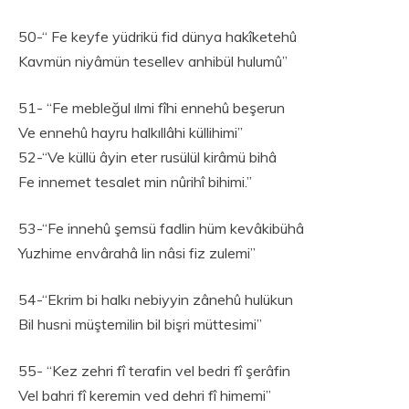
50-“ Fe keyfe yüdrikü fid dünya hakîketehû
Kavmün niyâmün tesellev anhibül hulumû’’
51- “Fe mebleğul ılmi fîhi ennehû beşerun
Ve ennehû hayru halkıllâhi küllihimi”
52-“Ve küllü âyin eter rusülül kirâmü bihâ
Fe innemet tesalet min nûrihî bihimi.”
53-“Fe innehû şemsü fadlin hüm kevâkibühâ
Yuzhime envârahâ lin nâsi fiz zulemi”
54-“Ekrim bi halkı nebiyyin zânehû hulükun
Bil husni müştemilin bil bişri müttesimi”
55- “Kez zehri fî terafin vel bedri fî şerâfin
Vel bahri fî keremin ved dehri fî himemi”