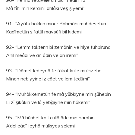
Mâ fîhi min keramil ahlâkı veş şiyemi”
91- “Ayâtü hakkın miner Rahmâni muhdesetün
Kadîmetün sıfatül mavsûfi bil kıdemi”
92- “Lemm takterin bi zemânin ve hiye tuhbiruna
Anil meâdi ve an âdin ve an iremi”
93- “Dâmet ledeynâ fe fâkat külle mu’cizetin
Minen nebiyyîne iz câet ve lem tedümi”
94- “Muhâkkemetün fe mâ yübkıyne min şühebin
Li zî şikâkın ve lâ yebğıyne min hâkemi”
95- “Mâ hûribet katta illâ âde min harabin
A’del eâdî ileyhâ mülkıyes selemi”