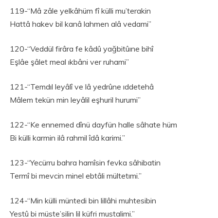
119-“Mâ zâle yelkâhüm fî külli mu’terakin
Hattâ hakev bil kanâ lahmen alâ vedami”
120-“Veddül firâra fe kâdû yağbitûıne bihî
Eşlâe şâlet meal ıkbâni ver ruhami”
121-“Temdıl leyâlî ve lâ yedrûne ıddetehâ
Mâlem tekün min leyâlil eşhuril hurumi”
122-“Ke ennemed dînü dayfün halle sâhate hüm
Bi külli karmin ilâ rahmil îdâ karimi.”
123-“Yecürru bahra hamîsin fevka sâhibatin
Termî bi mevcin minel ebtâli mültetımi.”
124-“Min külli müntedi bin lillâhi muhtesibin
Yestû bi müste’silin lil küfri mustalimi.”