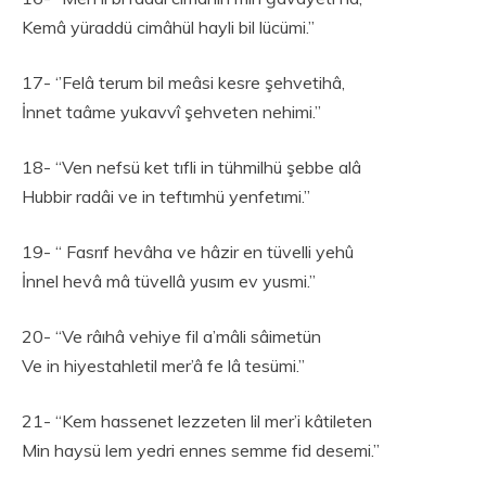
Kemâ yüraddü cimâhül hayli bil lücümi.”
17- ‘’Felâ terum bil meâsi kesre şehvetihâ,
İnnet taâme yukavvî şehveten nehimi.”
18- “Ven nefsü ket tıfli in tühmilhü şebbe alâ
Hubbir radâi ve in teftımhü yenfetımi.”
19- “ Fasrıf hevâha ve hâzir en tüvelli yehû
İnnel hevâ mâ tüvellâ yusım ev yusmi.”
20- “Ve râıhâ vehiye fil a’mâli sâimetün
Ve in hiyestahletil mer’â fe lâ tesümi.”
21- “Kem hassenet lezzeten lil mer’i kâtileten
Min haysü lem yedri ennes semme fid desemi.”