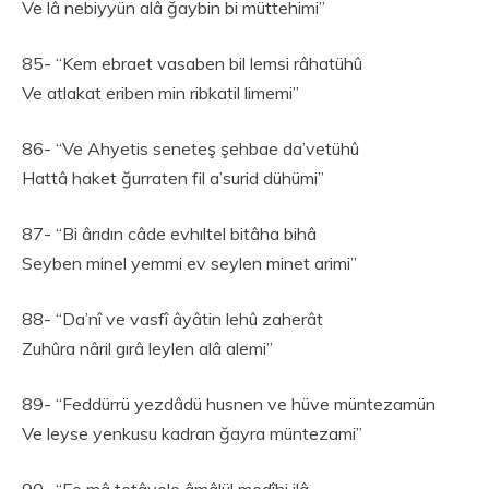
Ve lâ nebiyyün alâ ğaybin bi müttehimi”
85- “Kem ebraet vasaben bil lemsi râhatühû
Ve atlakat eriben min ribkatil limemi”
86- “Ve Ahyetis seneteş şehbae da’vetühû
Hattâ haket ğurraten fil a’surid dühümi”
87- “Bi ârıdın câde evhıltel bitâha bihâ
Seyben minel yemmi ev seylen minet arimi”
88- “Da’nî ve vasfî âyâtin lehû zaherât
Zuhûra nâril gırâ leylen alâ alemi”
89- “Feddürrü yezdâdü husnen ve hüve müntezamün
Ve leyse yenkusu kadran ğayra müntezami”
90- “Fe mâ tetâvele âmâlül medîhi ilâ