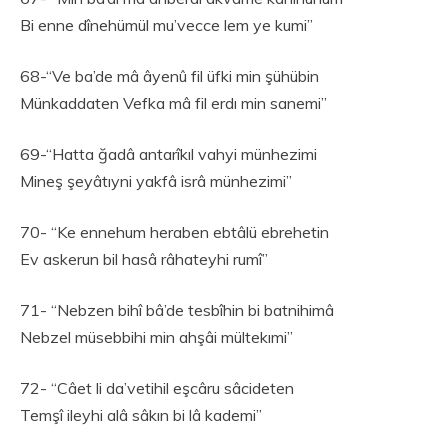
Bi enne dînehümül mu’vecce lem ye kumi”
68-“Ve ba’de mâ âyenû fil üfki min şühübin
Münkaddaten Vefka mâ fil erdı min sanemi”
69-“Hatta ğadâ antarîkıl vahyi münhezimi
Mineş şeyâtıyni yakfâ isrâ münhezimi”
70- “Ke ennehum heraben ebtâlü ebrehetin
Ev askerun bil hasâ râhateyhi rumî”
71- “Nebzen bihî bâ’de tesbîhin bi batnihimâ
Nebzel müsebbihi min ahşâi mültekımi”
72- “Câet li da’vetihil eşcâru sâcideten
Temşî ileyhi alâ sâkın bi lâ kademi”