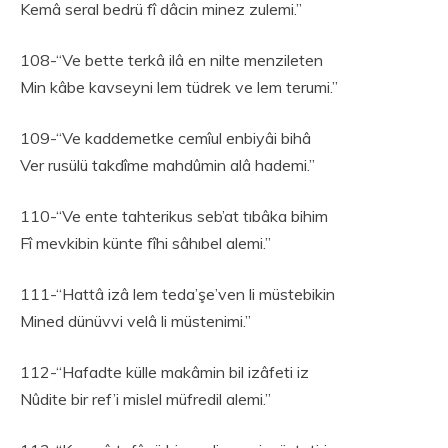
Kemâ seral bedrü fî dâcin minez zulemi.”
108-“Ve bette terkâ ilâ en nilte menzileten
Min kâbe kavseyni lem tüdrek ve lem terumi.”
109-“Ve kaddemetke cemîul enbiyâi bihâ
Ver rusülü takdîme mahdûmin alâ hademi.”
110-“Ve ente tahterikus seb’at tıbâka bihim
Fî mevkibin künte fîhi sâhıbel alemi.”
111-“Hattâ izâ lem teda’şe’ven li müstebikin
Mined dünüvvi velâ li müstenimi.”
112-“Hafadte külle makâmin bil izâfeti iz
Nûdite bir ref’i mislel müfredil alemi.”