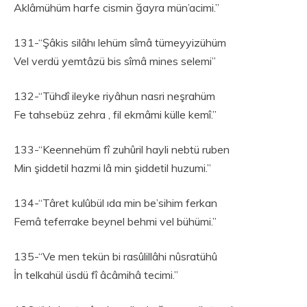
Aklâmühüm harfe cismin ğayra mün’acimi.”
131-“Şâkis silâhı lehüm sîmâ tümeyyizühüm
Vel verdü yemtâzü bis sîmâ mines selemi”
132-“Tühdî ileyke riyâhun nasri neşrahüm
Fe tahsebüz zehra , fil ekmâmi külle kemî.”
133-“Keennehüm fî zuhûril hayli nebtü ruben
Min şiddetil hazmi lâ min şiddetil huzumi.”
134-“Târet kulûbül ıda min be’sihim ferkan
Femâ teferrake beynel behmi vel bühümi.”
135-“Ve men tekün bi rasûlillâhi nûsratühû
İn telkahül üsdü fî âcâmihâ tecimi.”