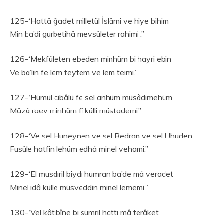
125-“Hattâ ğadet milletül İslâmi ve hiye bihim
Min ba’di gurbetihâ mevsûleter rahimi .”
126-“Mekfûleten ebeden minhüm bi hayri ebin
Ve ba’lin fe lem teytem ve lem teimi.”
127-“Hümül cibâlü fe sel anhüm müsâdimehüm
Mâzâ raev minhüm fî külli müstademi.”
128-“Ve sel Huneynen ve sel Bedran ve sel Uhuden
Fusûle hatfin lehüm edhâ minel vehami.”
129-“El musdıril biydı humran ba’de mâ veradet
Minel ıdâ külle müsveddin minel lememi.”
130-“Vel kâtibîne bi sümril hattı mâ terâket