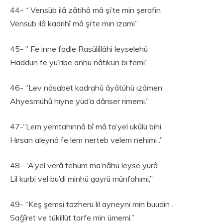
44- “ Vensüb ilâ zâtihâ mâ şi’te min şerafin
Vensüb ilâ kadrihî mâ şi’te min ızami’’
45- ‘’ Fe inne fadle Rasûlillâhi leyselehû
Haddün fe yu’ribe anhü nâtıkun bi femi’’
46- ‘’Lev nâsabet kadrahû âyâtühü ızâmen
Ahyesmühû hıyne yüd’a dâriser rimemi.”
47-‘’Lem yemtahınnâ bî mâ ta’yel ukûlü bihi
Hırsan aleynâ fe lem nerteb velem nehimi .”
48- “A’yel verâ fehüm ma’nâhü leyse yürâ
Lil kurbi vel bu’di minhü gayrü münfahımi,”
49- “Keş şemsi tazheru lil ayneyni min buudin .
Sağîret ve tükillüt tarfe min ümemi.”