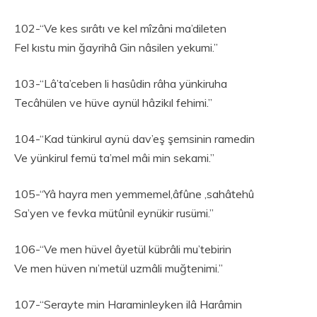
102-“Ve kes sırâtı ve kel mîzâni ma’dileten
Fel kıstu min ğayrihâ Gin nâsilen yekumi.”
103-“Lâ’ta’ceben li hasûdin râha yünkiruha
Tecâhülen ve hüve aynül hâzikıl fehimi.”
104-“Kad tünkirul aynü dav’eş şemsinin ramedin
Ve yünkirul femü ta’mel mâi min sekami.”
105-“Yâ hayra men yemmemel,âfûne ,sahâtehû
Sa’yen ve fevka mütûnil eynükir rusümi.”
106-“Ve men hüvel âyetül kübrâli mu’tebirin
Ve men hüven nı’metül uzmâli muğtenimi.”
107-“Serayte min Haraminleyken ilâ Harâmin