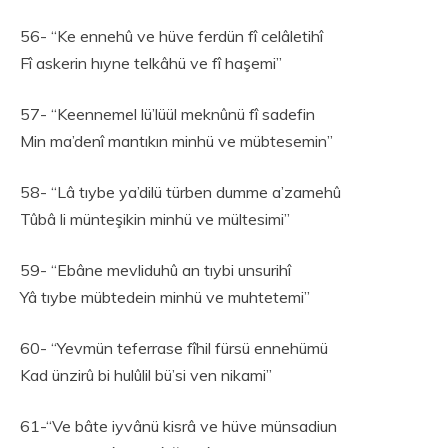
56- “Ke ennehû ve hüve ferdün fî celâletihî
Fî askerin hıyne telkâhü ve fî haşemi”
57- “Keennemel lü’lüül meknûnü fî sadefin
Min ma’denî mantıkın minhü ve mübtesemin”
58- “Lâ tıybe ya’dilü türben dumme a’zamehû
Tûbâ li münteşikin minhü ve mültesimi”
59- “Ebâne mevliduhû an tıybi unsurihî
Yâ tıybe mübtedein minhü ve muhtetemi”
60- “Yevmün teferrase fîhil fürsü ennehümü
Kad ünzirû bi hulûlil bü’si ven nikami”
61-“Ve bâte iyvânü kisrâ ve hüve münsadiun