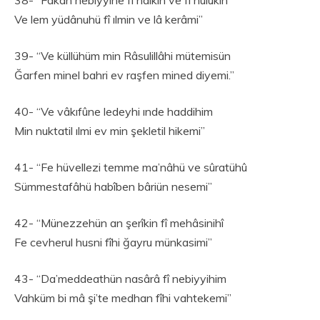
Ve lem yüdânuhü fî ılmin ve lâ kerâmi”
39- “Ve küllühüm min Râsulillâhi mütemisün
Ğarfen minel bahri ev raşfen mined diyemi.”
40- “Ve vâkıfûne ledeyhi ınde haddihim
Min nuktatil ılmi ev min şekletil hikemi”
41- “Fe hüvellezi temme ma’nâhü ve sûratühû
Sümmestafâhü habîben bâriün nesemi”
42- “Münezzehün an şerîkin fî mehâsinihî
Fe cevherul husni fîhi ğayru münkasimi”
43- “Da’meddeathün nasârâ fî nebiyyihim
Vahküm bi mâ şi’te medhan fîhi vahtekemi”