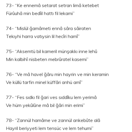
73- “Ke ennemâ setarat setran limâ ketebet
Fürûuhâ min bedîil hattı fil lekami”
74- “Mislül ğamâmeti ennâ sâra sâiraten
Tekıyhi harra vatıysin lil hecîri hamî”
75- “Aksemtü bil kameril münşakkı inne lehû
Min kalbihî nisbeten mebrûratel kasemi”
76- “Ve mâ havel ğâru min hayrin ve min keramin
Ve küllü tarfin minel küffâri anhü amî”
77- “Fes sıdkı fil ğari ves sıddîku lem yerimâ
Ve hüm yekûlûne mâ bil ğâri min erimi”
78- “Zannül hamâme ve zannül ankebûte alâ
Hayril beriyyeti lem tensüc ve lem tehumi”