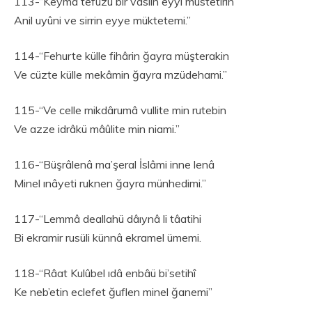
113-“Keymâ tefûzü bir vaslin eyyi müstetirin
Anil uyûni ve sirrin eyye müktetemi.”
114-“Fehurte külle fihârin ğayra müşterakin
Ve cüzte külle mekâmin ğayra mzüdehami.”
115-“Ve celle mikdârumâ vullite min rutebin
Ve azze idrâkü mâûlite min niami.”
116-“Büşrâlenâ ma’şeral İslâmi inne lenâ
Minel ınâyeti ruknen ğayra münhedimi.”
117-“Lemmâ deallahü dâıynâ li tâatihi
Bi ekramir rusüli künnâ ekramel ümemi.
118-“Râat Kulûbel ıdâ enbâü bi’setihî
Ke neb’etin eclefet ğuflen minel ğanemi”