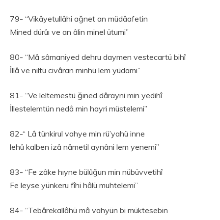
79- “Vikâyetullâhi ağnet an müdâafetin
Mined dürûı ve an âlin minel ütumi”
80- “Mâ sâmaniyed dehru daymen vestecartü bihî
İllâ ve niltü civâran minhü lem yüdami”
81- “Ve leltemestü ğıned dârayni min yedihî
İllestelemtün nedâ min hayri müstelemi”
82-“ Lâ tünkirul vahye min rü’yahü inne
lehû kalben izâ nâmetil aynâni lem yenemi”
83- “Fe zâke hıyne bülûğun min nübüvvetihî
Fe leyse yünkeru fîhi hâlü muhtelemi”
84- “Tebârekallâhü mâ vahyün bi müktesebin