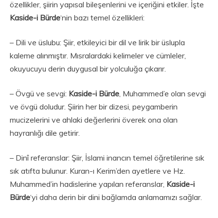
özellikler, şiirin yapısal bileşenlerini ve içeriğini etkiler. İşte
Kaside-i Bürde
‘nin bazı temel özellikleri:
– Dili ve üslubu: Şiir, etkileyici bir dil ve lirik bir üslupla
kaleme alınmıştır. Mısralardaki kelimeler ve cümleler,
okuyucuyu derin duygusal bir yolculuğa çıkarır.
– Övgü ve sevgi:
Kaside-i Bürde
, Muhammed’e olan sevgi
ve övgü doludur. Şiirin her bir dizesi, peygamberin
mucizelerini ve ahlaki değerlerini överek ona olan
hayranlığı dile getirir.
– Dinî referanslar: Şiir, İslami inancın temel öğretilerine sık
sık atıfta bulunur. Kuran-ı Kerim’den ayetlere ve Hz.
Muhammed’in hadislerine yapılan referanslar,
Kaside-i
Bürde
‘yi daha derin bir dini bağlamda anlamamızı sağlar.