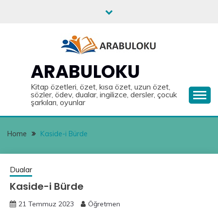
Skip
to
content
ARABULOKU
Kitap özetleri, özet, kısa özet, uzun özet,
sözler, ödev, dualar, ingilizce, dersler, çocuk
şarkıları, oyunlar
Home
Kaside-i Bürde
Dualar
Kaside-i Bürde
21 Temmuz 2023
Öğretmen