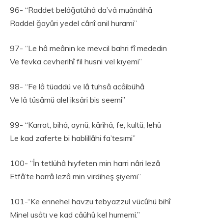
96- “Raddet belâğatühâ da’vâ muârıdıhâ
Raddel ğayûri yedel cânî anil hurami”
97- “Le hâ meânin ke mevcil bahri fî mededin
Ve fevka cevherihî fil husni vel kıyemi”
98- “Fe lâ tüaddü ve lâ tuhsâ acâibühâ
Ve lâ tüsâmü alel iksâri bis seemi”
99- “Karrat, bihâ, aynü, kârîhâ, fe, kultü, lehû
Le kad zaferte bi hablillâhi fa’tesımi”
100- “İn tetlühâ hıyfeten min harri nâri lezâ
Etfâ’te harrâ lezâ min virdiheş şiyemi”
101-“Ke ennehel havzu tebyazzul vücûhü bihî
Minel usâtı ve kad câühû kel humemi.”