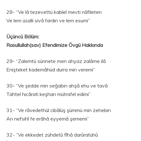
28- “Ve lâ tezevettü kablel mevti nâfileten
Ve lem üsalli sivâ fardın ve lem esumi”
Üçüncü Bölüm:
Rasullullah(sav) Efendimize Övgü Hakkında
29- “Zalemtü sünnete men ahyaz zalâme ilâ
Enişteket kademâhüd durra min veremi”
30- “Ve şedde min seğabin ahşâ ehu ve tavâ
Tahtel hıcârati keşhan mütrafel edimi”
31- “Ve râvedethül cibâlüş şümmü min zehebin
An nefsihî fe erâhâ eyyemâ şememi”
32- “Ve ekkedet zühdetû fîhâ darûratühû