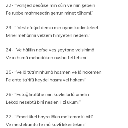
22- “Vahşed desâise min cûin ve min şebeın
Fe rubbe mahmesatin şerrun minet tühami.”
23- “ Vestefriğid dem’a min aynin kadimteleet
Minel mehârimi velzem hımyeten nedemi.”
24- “Ve hâlifin nefse veş şeytane va’sihimâ
Ve in hümâ mehadâken nusha fettehimi.”
25- “Ve lâ tütı’minhümâ hasmen ve lâ hakemen
Fe ente ta’rifü keydel hasmı vel hakemi”
26- “Estağfirullâhe min kavlin bi lâ amelin
Lekad nesebtü bihî neslen li zî ukumi.”
27- “Emartükel hayra lâkin me’temartü bihî
Ve mestekamtü fe mâ kavlî lekestekımi”