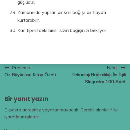
güçlüdür.
Zamanında yapılan bir kan bağışı, bir hayatı
kurtarabilir.
Kan tipinizdeki birisi, sizin bağışınızı bekliyor.
Yazı
Previous:
Next:
Oz Büyücüsü Kitap Özeti
Teknoloji Bağımlılığı İle İlgili
gezinmesi
Sloganlar 100 Adet
Bir yanıt yazın
E-posta adresiniz yayınlanmayacak.
Gerekli alanlar
*
ile
işaretlenmişlerdir