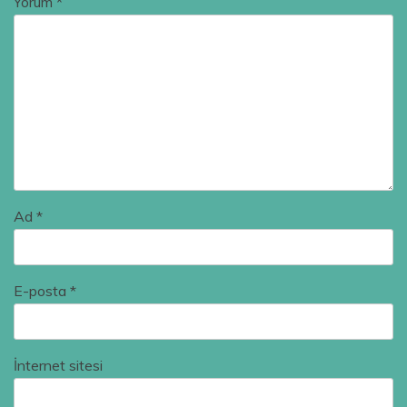
Yorum
*
Ad
*
E-posta
*
İnternet sitesi