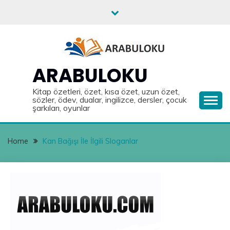
Skip
to
content
ARABULOKU
Kitap özetleri, özet, kısa özet, uzun özet,
sözler, ödev, dualar, ingilizce, dersler, çocuk
şarkıları, oyunlar
Home
Kan Bağışı İle İlgili Sloganlar