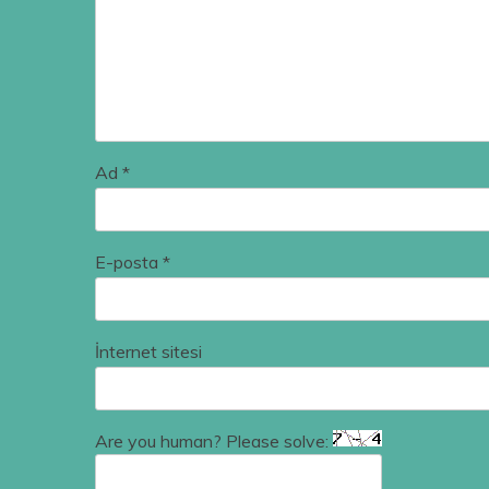
Ad
*
E-posta
*
İnternet sitesi
Are you human? Please solve: