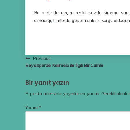
Bu metinde geçen renkli sözde sinema sanatı
olmadığı
,
filmlerde gösterilenlerin kurgu olduğun
Yazı
Previous:
Beyazperde Kelimesi ile İlgili Bir Cümle
gezinmesi
Bir yanıt yazın
E-posta adresiniz yayınlanmayacak.
Gerekli alanla
Yorum
*