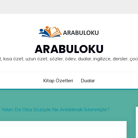
ARABULOKU
, kısa özet, uzun özet, sözler, ödev, dualar, ingilizce, dersler, çoc
Kitap Özetleri
Dualar
miz Yalan Da Olsa Sözüyle Ne Anlatılmak İstenmiştir?