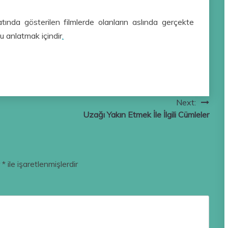
nda gösterilen filmlerde olanların aslında gerçekte
u anlatmak içindir
.
Next:
Uzağı Yakın Etmek İle İlgili Cümleler
r
*
ile işaretlenmişlerdir