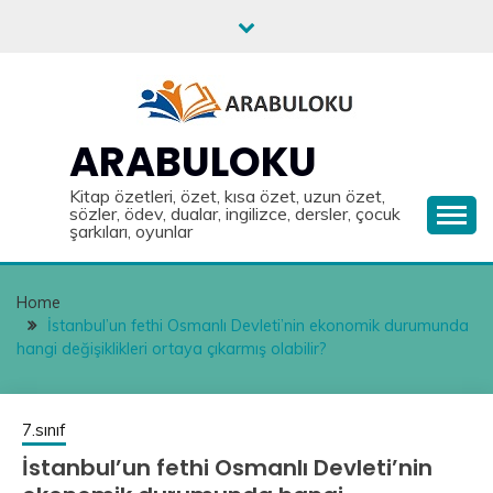
Skip
to
content
ARABULOKU
Kitap özetleri, özet, kısa özet, uzun özet,
sözler, ödev, dualar, ingilizce, dersler, çocuk
şarkıları, oyunlar
Home
İstanbul’un fethi Osmanlı Devleti’nin ekonomik durumunda
hangi değişiklikleri ortaya çıkarmış olabilir?
7.sınıf
İstanbul’un fethi Osmanlı Devleti’nin