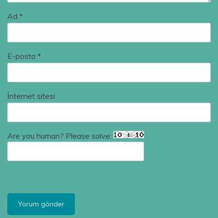
Ad
*
E-posta
*
İnternet sitesi
Are you human? Please solve: