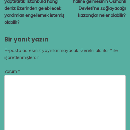
yaptırarak İstanbul’a hangi
haline gelmesinin Osmanlı
deniz üzerinden gelebilecek
Devleti’ne sağlayacağı
yardımları engellemek istemiş
kazançlar neler olabilir?
olabilir?
Bir yanıt yazın
E-posta adresiniz yayınlanmayacak.
Gerekli alanlar
*
ile
işaretlenmişlerdir
Yorum
*