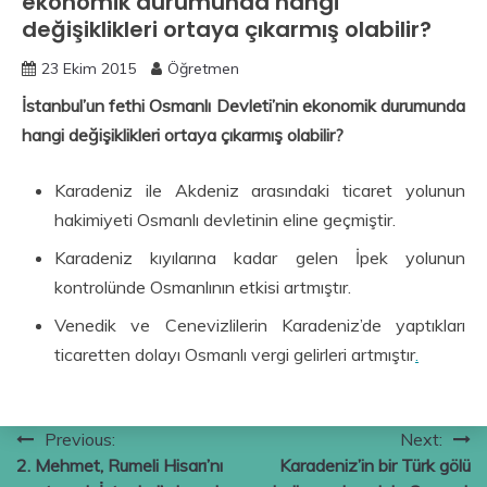
ekonomik durumunda hangi
değişiklikleri ortaya çıkarmış olabilir?
23 Ekim 2015
Öğretmen
İstanbul’un fethi Osmanlı Devleti’nin ekonomik durumunda
hangi değişiklikleri ortaya çıkarmış olabilir?
Karadeniz ile Akdeniz arasındaki ticaret yolunun
hakimiyeti Osmanlı devletinin eline geçmiştir.
Karadeniz kıyılarına kadar gelen İpek yolunun
kontrolünde Osmanlının etkisi artmıştır.
Venedik ve Cenevizlilerin Karadeniz’de yaptıkları
ticaretten dolayı Osmanlı vergi gelirleri artmıştır
.
Yazı
Previous:
Next:
2. Mehmet, Rumeli Hisarı’nı
Karadeniz’in bir Türk gölü
gezinmesi