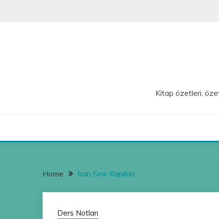
Skip
to
content
Kitap özetleri, özet
Home
İran Sınır Kapıları
Ders Notları