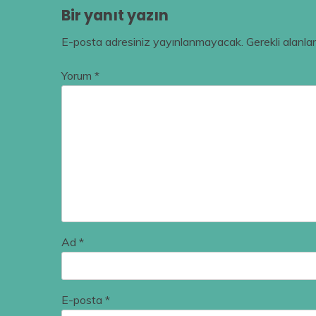
Bir yanıt yazın
E-posta adresiniz yayınlanmayacak.
Gerekli alanla
Yorum
*
Ad
*
E-posta
*