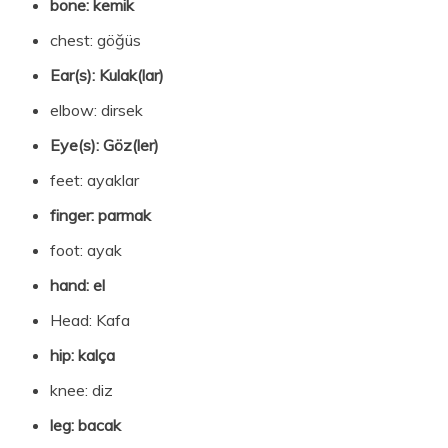
bone: kemik
chest: göğüs
Ear(s): Kulak(lar)
elbow: dirsek
Eye(s): Göz(ler)
feet: ayaklar
finger: parmak
foot: ayak
hand: el
Head: Kafa
hip: kalça
knee: diz
leg: bacak