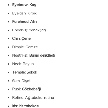
Eyebrow: Kaş
Eyelash: Kirpik
Forehead: Alın
Cheek(s): Yanak(lar)
Chin: Çene
Dimple: Gamze
Nostril(s): Burun delik(ler)i
Neck: Boyun
Temple: Şakak
Gum: Dişeti
Pupil: Gözbebeği
Retina: Ağtabaka, retina
Iris: İris tabakası