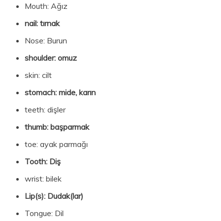
Mouth: Ağız
nail: tırnak
Nose: Burun
shoulder: omuz
skin: cilt
stomach: mide, karın
teeth: dişler
thumb: başparmak
toe: ayak parmağı
Tooth: Diş
wrist: bilek
Lip(s): Dudak(lar)
Tongue: Dil