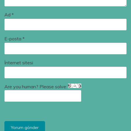
Ad
*
E-posta
*
İnternet sitesi
Are you human? Please solve: