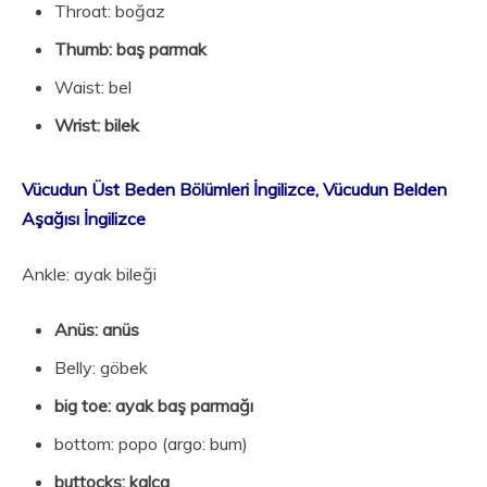
Throat: boğaz
Thumb: baş parmak
Waist: bel
Wrist: bilek
Vücudun Üst Beden Bölümleri İngilizce, Vücudun Belden
Aşağısı İngilizce
Ankle: ayak bileği
Anüs: anüs
Belly: göbek
big toe: ayak baş parmağı
bottom: popo (argo: bum)
buttocks: kalça