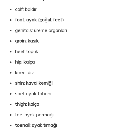
calf: baldır
foot: ayak (çoğul: feet)
genitals: üreme organları
groin: kasık
heel: topuk
hip: kalça
knee: diz
shin: kaval kemiği
soel: ayak tabanı
thigh: kalça
toe: ayak parmağı
toenail: ayak tırnağı