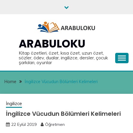
Skip
to
content
ARABULOKU
Kitap özetleri, özet, kısa özet, uzun özet,
sözler, ödev, dualar, ingilizce, dersler, çocuk
şarkıları, oyunlar
Home
İngilizce Vücudun Bölümleri Kelimeleri
İngilizce
İngilizce Vücudun Bölümleri Kelimeleri
22 Eylül 2019
Öğretmen