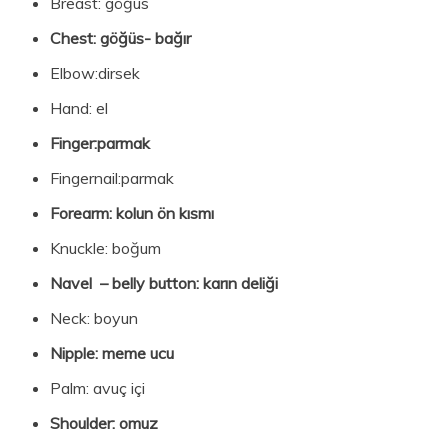
Breast: göğüs
Chest: göğüs- bağır
Elbow:dirsek
Hand: el
Finger:parmak
Fingernail:parmak
Forearm: kolun ön kısmı
Knuckle: boğum
Navel – belly button: karın deliği
Neck: boyun
Nipple: meme ucu
Palm: avuç içi
Shoulder: omuz