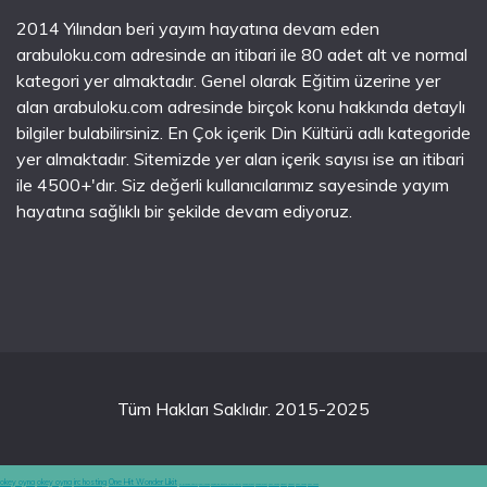
2014 Yılından beri yayım hayatına devam eden
arabuloku.com adresinde an itibari ile 80 adet alt ve normal
kategori yer almaktadır. Genel olarak Eğitim üzerine yer
alan arabuloku.com adresinde birçok konu hakkında detaylı
bilgiler bulabilirsiniz. En Çok içerik Din Kültürü adlı kategoride
yer almaktadır. Sitemizde yer alan içerik sayısı ise an itibari
ile 4500+'dır. Siz değerli kullanıcılarımız sayesinde yayım
hayatına sağlıklı bir şekilde devam ediyoruz.
Tüm Hakları Saklıdır. 2015-2025
okey oyna
okey oyna
irc hosting
One Hit Wonder Likit
en iyi casino siteleri
canlı casino
hoşgeldin bonusu veren siteler
casinolevant
casinolevant
şans casino
vidobet
vidobet
şans casino
şans casino