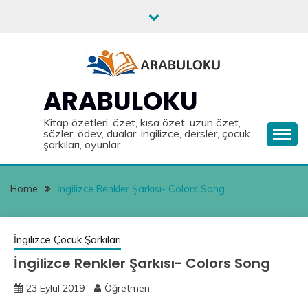
Skip
to
content
ARABULOKU
Kitap özetleri, özet, kısa özet, uzun özet,
sözler, ödev, dualar, ingilizce, dersler, çocuk
şarkıları, oyunlar
Home
İngilizce Renkler Şarkısı- Colors Song
İngilizce Çocuk Şarkıları
İngilizce Renkler Şarkısı- Colors Song
23 Eylül 2019
Öğretmen