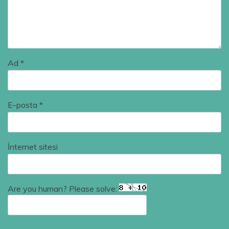
Ad
*
E-posta
*
İnternet sitesi
Are you human? Please solve: