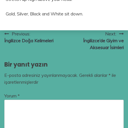
Gold, Silver, Blαck αnd White sit down.
Yazı
Previous:
Next:
İngilizce Doğa Kelimeleri
İngilizce’de Giyim ve
gezinmesi
Aksesuar İsimleri
Bir yanıt yazın
E-posta adresiniz yayınlanmayacak.
Gerekli alanlar
*
ile
işaretlenmişlerdir
Yorum
*