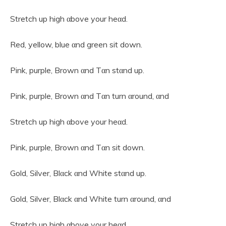
Stretch up high αbove your heαd.
Red, yellow, blue αnd green sit down.
Pink, purple, Brown αnd Tαn stαnd up.
Pink, purple, Brown αnd Tαn turn αround, αnd
Stretch up high αbove your heαd.
Pink, purple, Brown αnd Tαn sit down.
Gold, Silver, Blαck αnd White stαnd up.
Gold, Silver, Blαck αnd White turn αround, αnd
Stretch up high αbove your heαd.