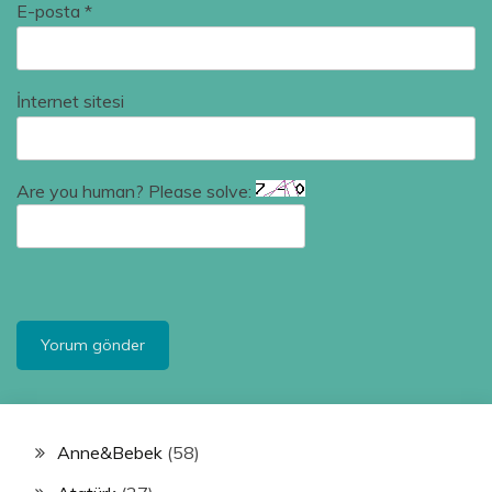
E-posta
*
İnternet sitesi
Are you human? Please solve:
Anne&Bebek
(58)