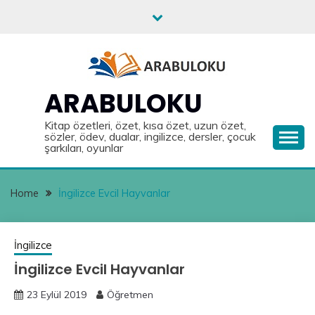
Skip
to
content
ARABULOKU
Kitap özetleri, özet, kısa özet, uzun özet,
sözler, ödev, dualar, ingilizce, dersler, çocuk
şarkıları, oyunlar
Home
İngilizce Evcil Hayvanlar
İngilizce
İngilizce Evcil Hayvanlar
23 Eylül 2019
Öğretmen