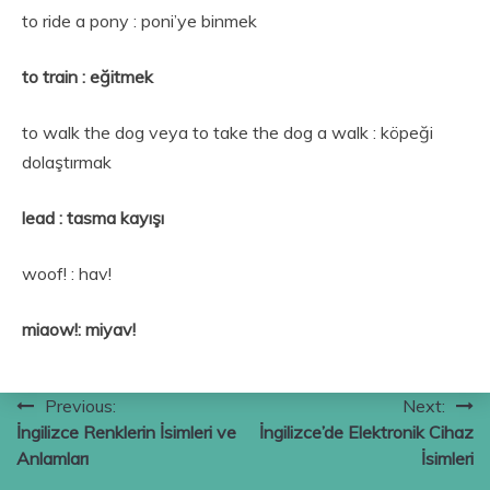
to ride a pony : poni’ye binmek
to train : eğitmek
to walk the dog veya to take the dog a walk : köpeği
dolaştırmak
lead : tasma kayışı
woof! : hav!
miaow!: miyav!
Yazı
Previous:
Next:
İngilizce Renklerin İsimleri ve
İngilizce’de Elektronik Cihaz
gezinmesi
Anlamları
İsimleri