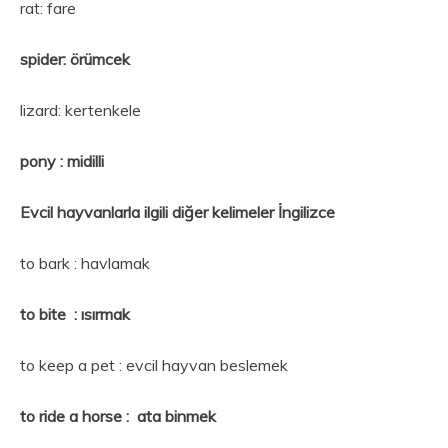
rat: fare
spider: örümcek
lizard: kertenkele
pony : midilli
Evcil hayvanlarla ilgili diğer kelimeler İngilizce
to bark : havlamak
to bite : ısırmak
to keep a pet : evcil hayvan beslemek
to ride a horse : ata binmek