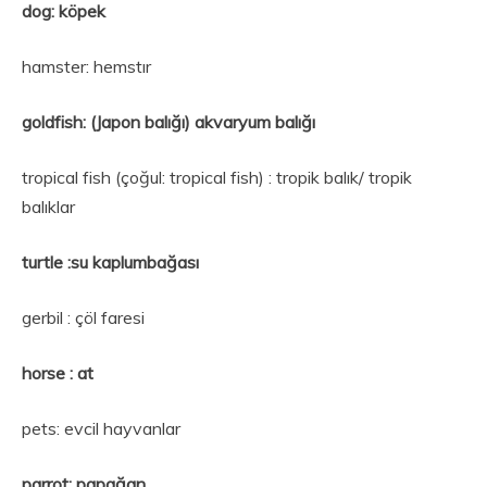
dog: köpek
hamster: hemstır
goldfish: (Japon balığı) akvaryum balığı
tropical fish (çoğul: tropical fish) : tropik balık/ tropik
balıklar
turtle :su kaplumbağası
gerbil : çöl faresi
horse : at
pets: evcil hayvanlar
parrot: papağan