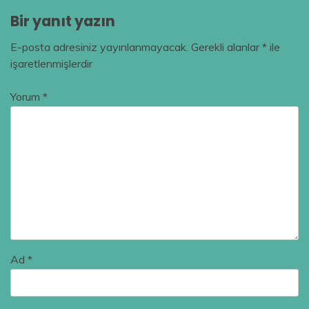
Bir yanıt yazın
E-posta adresiniz yayınlanmayacak.
Gerekli alanlar
*
ile
işaretlenmişlerdir
Yorum
*
Ad
*