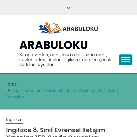
Skip
to
content
ARABULOKU
Kitap özetleri, özet, kısa özet, uzun özet,
sözler, ödev, dualar, ingilizce, dersler, çocuk
şarkıları, oyunlar
Home
İngilizce 8. Sınıf Evrensel İletişim Yayınları 152. Sayfa
Cevapları
İngilizce
İngilizce 8. Sınıf Evrensel İletişim