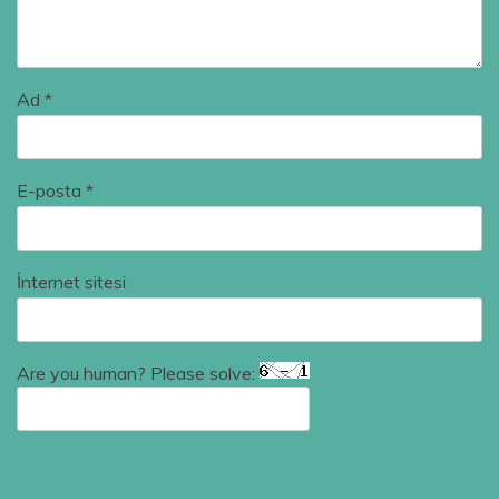
Ad
*
E-posta
*
İnternet sitesi
Are you human? Please solve: