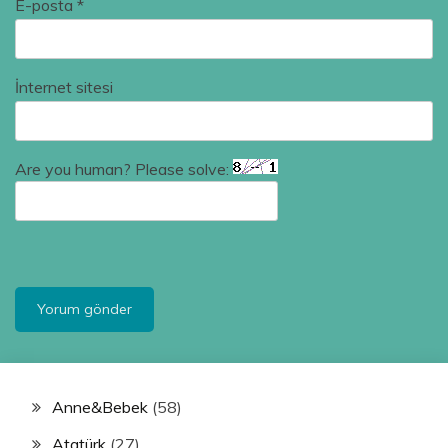
E-posta
*
İnternet sitesi
Are you human? Please solve:
Anne&Bebek
(58)
Atatürk
(27)