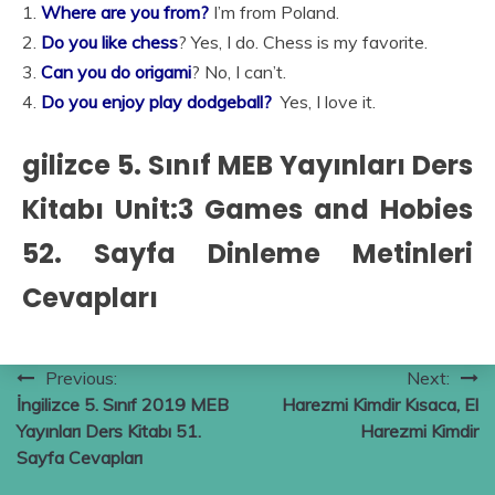
1.
Where are you from?
I’m from Poland.
2.
Do you like chess
? Yes, I do. Chess is my favorite.
3.
Can you do origami
? No, I can’t.
4.
Do you enjoy play dodgeball?
Yes, I love it.
gilizce 5. Sınıf MEB Yayınları Ders
Kitabı Unit:3 Games and Hobies
52. Sayfa Dinleme Metinleri
Cevapları
Yazı
Previous:
Next:
İngilizce 5. Sınıf 2019 MEB
Harezmi Kimdir Kısaca, El
gezinmesi
Yayınları Ders Kitabı 51.
Harezmi Kimdir
Sayfa Cevapları