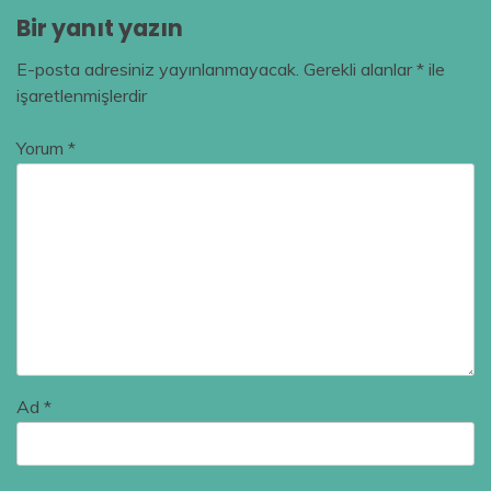
Bir yanıt yazın
E-posta adresiniz yayınlanmayacak.
Gerekli alanlar
*
ile
işaretlenmişlerdir
Yorum
*
Ad
*