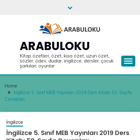
Skip
to
content
ARABULOKU
Kitap özetleri, özet, kısa özet, uzun özet,
sözler, ödev, dualar, ingilizce, dersler, çocuk
şarkıları, oyunlar
Home
İngilizce 5. Sınıf MEB Yayınları 2019 Ders Kitabı 52. Sayfa
Cevapları
İngilizce
İngilizce 5. Sınıf MEB Yayınları 2019 Ders