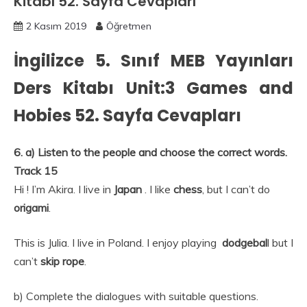
Kitabı 52. Sayfa Cevapları
2 Kasım 2019
Öğretmen
İngilizce 5. Sınıf MEB Yayınları
Ders Kitabı Unit:3 Games and
Hobies 52. Sayfa Cevapları
6. a) Listen to the people and choose the correct words.
Track 15
Hi ! I’m Akira. I live in
Japan
. I like
chess
, but I can’t do
origami
.
This is Julia. I live in Poland. I enjoy playing
dodgebal
l but I
can’t
skip rope
.
b) Complete the dialogues with suitable questions.