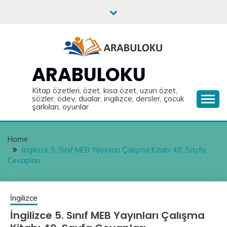
Skip
to
content
ARABULOKU
Kitap özetleri, özet, kısa özet, uzun özet,
sözler, ödev, dualar, ingilizce, dersler, çocuk
şarkıları, oyunlar
Home
İngilizce 5. Sınıf MEB Yayınları Çalışma Kitabı 40. Sayfa
Cevapları
İngilizce
İngilizce 5. Sınıf MEB Yayınları Çalışma