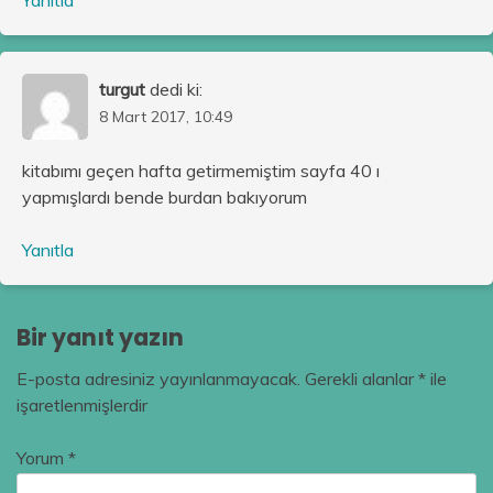
turgut
dedi ki:
8 Mart 2017, 10:49
kitabımı geçen hafta getirmemiştim sayfa 40 ı
yapmışlardı bende burdan bakıyorum
Yanıtla
Bir yanıt yazın
E-posta adresiniz yayınlanmayacak.
Gerekli alanlar
*
ile
işaretlenmişlerdir
Yorum
*