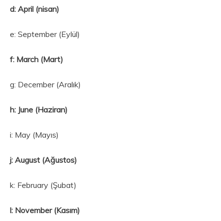
d: April (nisan)
e: September (Eylül)
f: March (Mart)
g: December (Aralık)
h: June (Haziran)
i: May (Mayıs)
j: August (Ağustos)
k: February (Şubat)
l: November (Kasım)