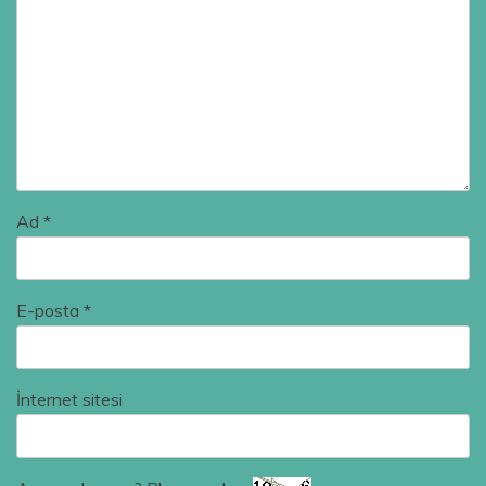
Ad
*
E-posta
*
İnternet sitesi