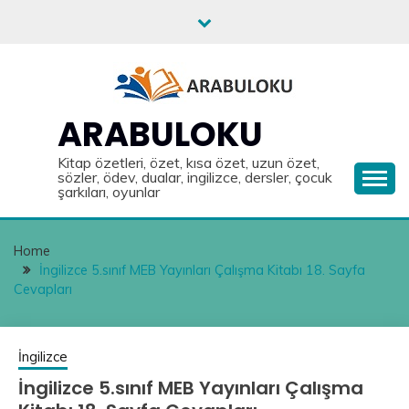
Skip
to
content
ARABULOKU
Kitap özetleri, özet, kısa özet, uzun özet,
sözler, ödev, dualar, ingilizce, dersler, çocuk
şarkıları, oyunlar
Home
İngilizce 5.sınıf MEB Yayınları Çalışma Kitabı 18. Sayfa
Cevapları
İngilizce
İngilizce 5.sınıf MEB Yayınları Çalışma