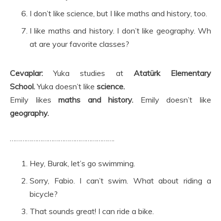
I don’t like science, but I like maths and history, too.
I like maths and history. I don’t like geography. Wh
at are your favorite classes?
Cevaplar:
Yuka studies at
Atatürk Elementary
School.
Yuka doesn’t like
science.
Emily likes
maths and history.
Emily doesn’t like
geography.
………………………………………………….
Hey, Burak, let’s go swimming.
Sorry, Fabio. I can’t swim. What about riding a
bicycle?
That sounds great! I can ride a bike.