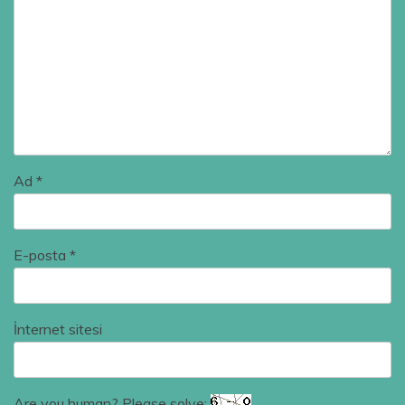
Ad
*
E-posta
*
İnternet sitesi
Are you human? Please solve: