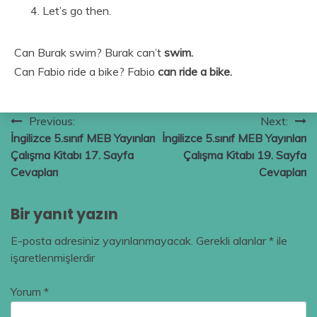
Let’s go then.
Can Burak swim? Burak can’t
swim.
Can Fabio ride a bike? Fabio
can ride a bike.
Yazı
Previous:
Next:
İngilizce 5.sınıf MEB Yayınları
İngilizce 5.sınıf MEB Yayınları
gezinmesi
Çalışma Kitabı 17. Sayfa
Çalışma Kitabı 19. Sayfa
Cevapları
Cevapları
Bir yanıt yazın
E-posta adresiniz yayınlanmayacak.
Gerekli alanlar
*
ile
işaretlenmişlerdir
Yorum
*