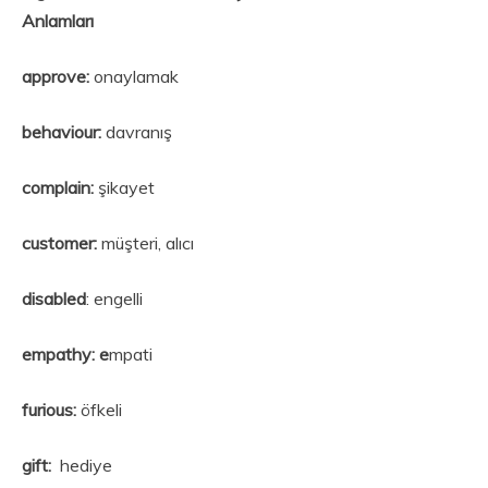
Anlamları
approve:
onaylamak
behaviour:
davranış
complain:
şikayet
customer:
müşteri, alıcı
disabled
: engelli
empathy: e
mpati
furious:
öfkeli
gift:
hediye