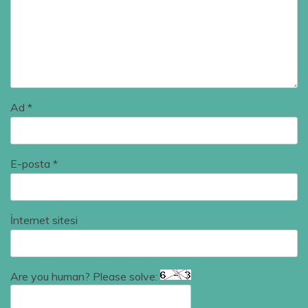
Ad
*
E-posta
*
İnternet sitesi
Are you human? Please solve: