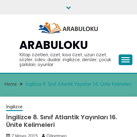
Skip
to
content
ARABULOKU
Kitap özetleri, özet, kısa özet, uzun özet,
sözler, ödev, dualar, ingilizce, dersler, çocuk
şarkıları, oyunlar
Home
İngilizce 8. Sınıf Atlantik Yayınları 16. Ünite Kelimeleri
İngilizce
İngilizce 8. Sınıf Atlantik Yayınları 16.
Ünite Kelimeleri
7 Mayıs 2015
Öğretmen