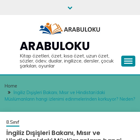
Skip
to
content
ARABULOKU
Kitap özetleri, özet, kısa özet, uzun özet,
sözler, ödev, dualar, ingilizce, dersler, çocuk
şarkıları, oyunlar
Home
İngiliz Dışişleri Bakanı, Mısır ve Hindistan’daki
Müslümanların hangi izlenimi edinmelerinden korkuyor? Neden?
8.Sınıf
İngiliz Dışişleri Bakanı, Mısır ve