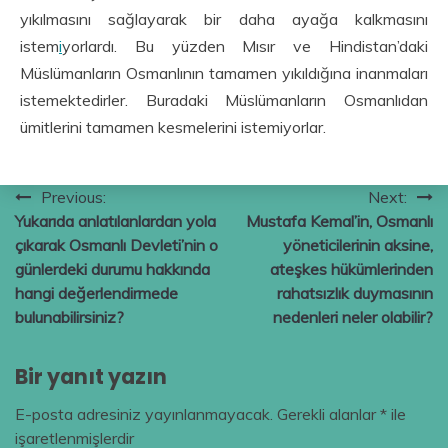
yıkılmasını sağlayarak bir daha ayağa kalkmasını
istem
i
yorlardı. Bu yüzden Mısır ve Hindistan’daki
Müslümanların Osmanlının tamamen yıkıldığına inanmaları
istemektedirler. Buradaki Müslümanların Osmanlıdan
ümitlerini tamamen kesmelerini istemiyorlar.
Yazı
Previous:
Next:
Yukarıda anlatılanlardan yola
Mustafa Kemal’in, Osmanlı
gezinmesi
çıkarak Osmanlı Devleti’nin o
yöneticilerinin aksine,
günlerdeki durumu hakkında
ateşkes hükümlerinden
hangi değerlendirmede
rahatsızlık duymasının
bulunabilirsiniz?
nedenleri neler olabilir?
Bir yanıt yazın
E-posta adresiniz yayınlanmayacak.
Gerekli alanlar
*
ile
işaretlenmişlerdir