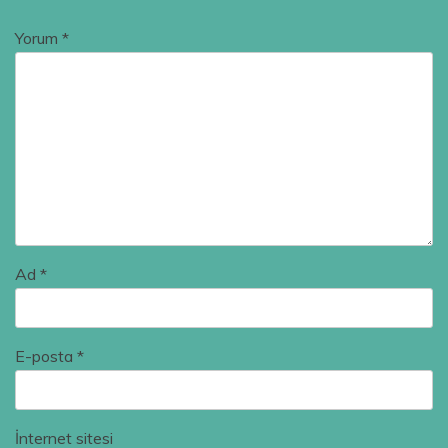
Yorum
*
Ad
*
E-posta
*
İnternet sitesi