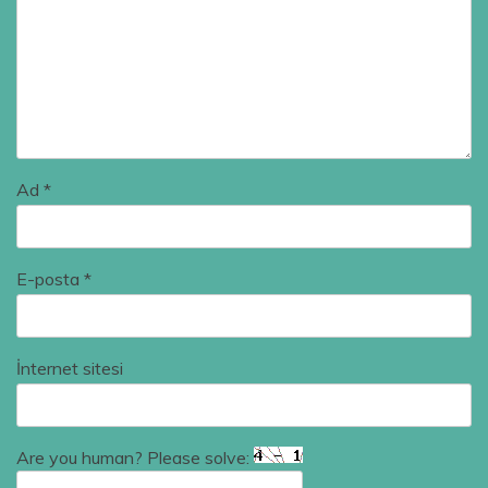
Ad
*
E-posta
*
İnternet sitesi
Are you human? Please solve: