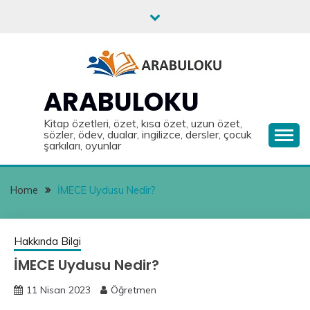
Skip
to
content
ARABULOKU
Kitap özetleri, özet, kısa özet, uzun özet,
sözler, ödev, dualar, ingilizce, dersler, çocuk
şarkıları, oyunlar
Home
İMECE Uydusu Nedir?
Hakkında Bilgi
İMECE Uydusu Nedir?
11 Nisan 2023
Öğretmen