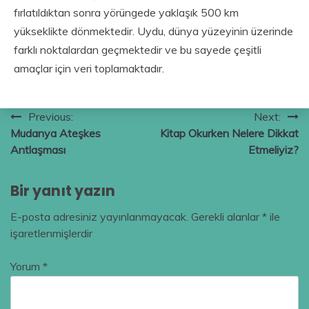
fırlatıldıktan sonra yörüngede yaklaşık 500 km
yükseklikte dönmektedir. Uydu, dünya yüzeyinin üzerinde
farklı noktalardan geçmektedir ve bu sayede çeşitli
amaçlar için veri toplamaktadır.
Yazı
Previous:
Next:
Mudanya Ateşkes
Kitap Okurken Nelere Dikkat
gezinmesi
Antlaşması
Etmeliyiz?
Bir yanıt yazın
E-posta adresiniz yayınlanmayacak.
Gerekli alanlar
*
ile
işaretlenmişlerdir
Yorum
*