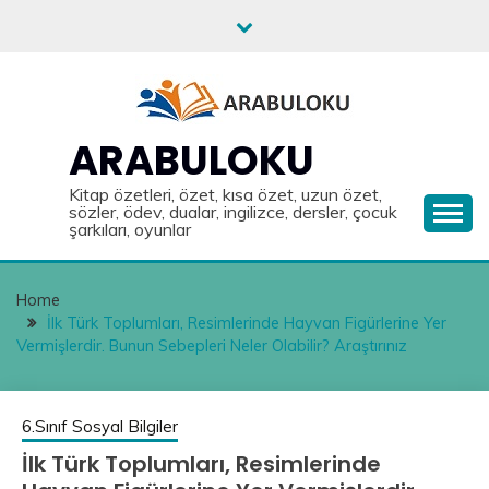
Skip
to
content
ARABULOKU
Kitap özetleri, özet, kısa özet, uzun özet,
sözler, ödev, dualar, ingilizce, dersler, çocuk
şarkıları, oyunlar
Home
İlk Türk Toplumları, Resimlerinde Hayvan Figürlerine Yer
Vermişlerdir. Bunun Sebepleri Neler Olabilir? Araştırınız
6.Sınıf Sosyal Bilgiler
İlk Türk Toplumları, Resimlerinde