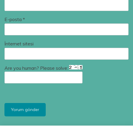
E-posta
*
İnternet sitesi
Are you human? Please solve: