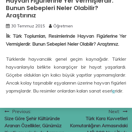
Hayvan Figürlerine Yer Vermişlerdir.
Bunun Sebepleri Neler Olabilir?
Araştırınız
30 Temmuz 2015
Öğretmen
İlk Türk Toplumları, Resimlerinde Hayvan Figürlerine Yer
Vermişlerdir. Bunun Sebepleri Neler Olabilir? Araştırınız.
Türklerde hayvancılık genel geçim kaynağıdır. Türkler
hayvanlarıyla birlikte konargöçer bir hayat yaşarlardı.
Göçebe oldukları için kalıcı büyük yapıtlar yapmamışlardır.
Ancak kolay taşınabilir eşyalarının üzerine hayvan figürleri
yapmışlardır. Bu resimler onlardan kalan sanat eserl
e
ridir.
Yazı
Previous:
Next:
Size Göre Şehir Kültüründe
Türk Kara Kuvvetleri
gezinmesi
Aranan Özellikler, Günümüz
Komutanlığının Armasındaki