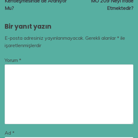
Kentleşmesinde de Aranıyor
MÖ 209 Neyi İfade
Mu?
Etmektedir?
Bir yanıt yazın
E-posta adresiniz yayınlanmayacak.
Gerekli alanlar
*
ile
işaretlenmişlerdir
Yorum
*
Ad
*