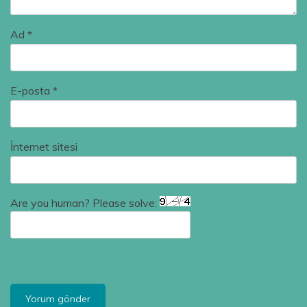
Ad
*
E-posta
*
İnternet sitesi
Are you human? Please solve: