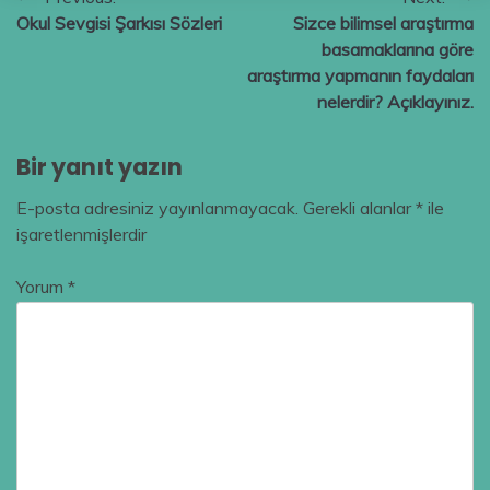
Yazı
Okul Sevgisi Şarkısı Sözleri
Sizce bilimsel araştırma
gezinmesi
basamaklarına göre
araştırma yapmanın faydaları
nelerdir? Açıklayınız.
Bir yanıt yazın
E-posta adresiniz yayınlanmayacak.
Gerekli alanlar
*
ile
işaretlenmişlerdir
Yorum
*