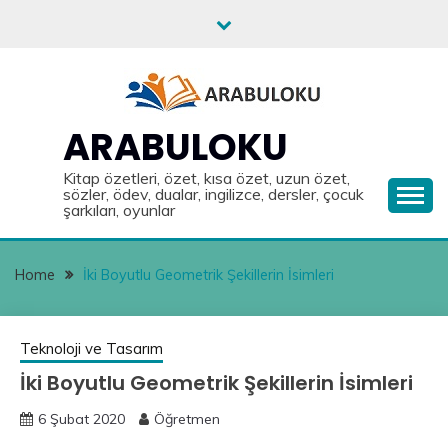
Skip
to
content
ARABULOKU
Kitap özetleri, özet, kısa özet, uzun özet,
sözler, ödev, dualar, ingilizce, dersler, çocuk
şarkıları, oyunlar
Home
İki Boyutlu Geometrik Şekillerin İsimleri
Teknoloji ve Tasarım
İki Boyutlu Geometrik Şekillerin İsimleri
6 Şubat 2020
Öğretmen