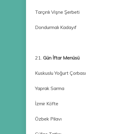
Tarçınlı Vişne Şerbeti
Dondurmalı Kadayıf
21.
Gün İftar Menüsü
Kuskuslu Yoğurt Çorbası
Yaprak Sarma
İzmir Köfte
Özbek Pilavı
Güllaç Tatlısı