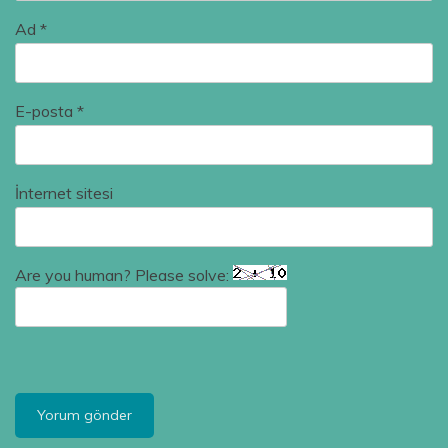
Ad
*
E-posta
*
İnternet sitesi
Are you human? Please solve: