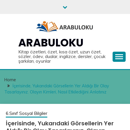
Skip
to
content
ARABULOKU
Kitap özetleri, özet, kısa özet, uzun özet,
sözler, ödev, dualar, ingilizce, dersler, çocuk
şarkıları, oyunlar
Home
İçerisinde, Yukarıdaki Görsellerin Yer Aldığı Bir Olay
Tasarlayınız. Olayın Kimleri, Nasıl Etkilediğini Anlatınız
6.Sınıf Sosyal Bilgiler
İçerisinde, Yukarıdaki Görsellerin Yer