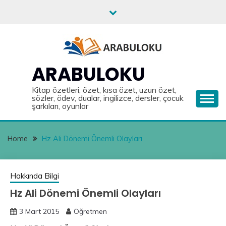
Skip
to
content
ARABULOKU
Kitap özetleri, özet, kısa özet, uzun özet,
sözler, ödev, dualar, ingilizce, dersler, çocuk
şarkıları, oyunlar
Home
Hz Ali Dönemi Önemli Olayları
Hakkında Bilgi
Hz Ali Dönemi Önemli Olayları
3 Mart 2015
Öğretmen