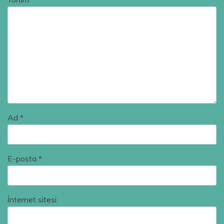
Ad
*
E-posta
*
İnternet sitesi