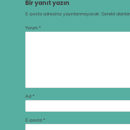
Bir yanıt yazın
E-posta adresiniz yayınlanmayacak.
Gerekli alanla
Yorum
*
Ad
*
E-posta
*