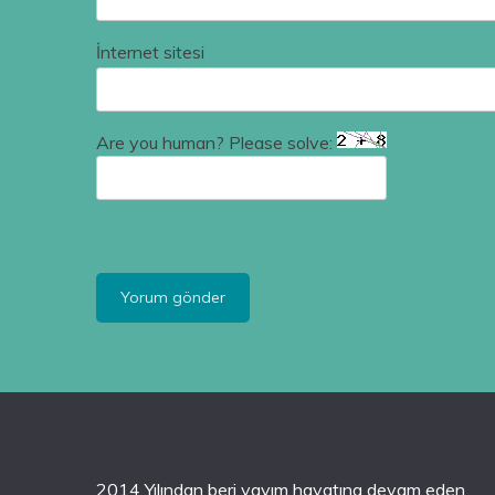
İnternet sitesi
Are you human? Please solve:
2014 Yılından beri yayım hayatına devam eden