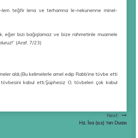
-lem teğfir lena ve terhamna le-nekunenne minel-
ik, eğer bizi bağışlamaz ve bize rahmetinle muamele
ruz!” (Araf, 7/23)
eler aldı,(Bu kelimelerle amel edip Rabb’ine tövbe etti
 tövbesini kabul etti.Şüphesiz O, tövbeleri çok kabul
Next:
Hz. İsa (a.s) ‘nın Duası