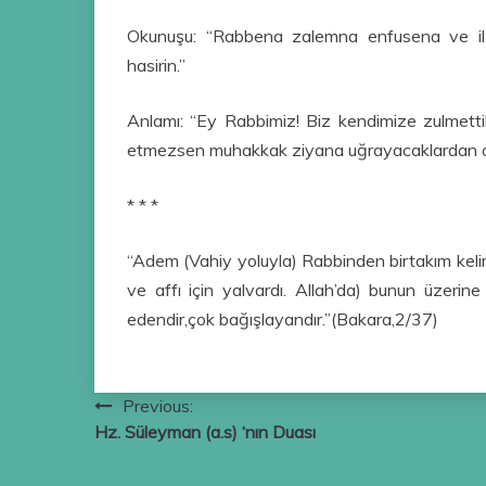
Okunuşu: “Rabbena zalemna enfusena ve il
hasirin.”
Anlamı: “Ey Rabbimiz! Biz kendimize zulmett
etmezsen muhakkak ziyana uğrayacaklardan olu
* * *
“Adem (Vahiy yoluyla) Rabbinden birtakım kelim
ve affı için yalvardı. Allah’da) bunun üzerine
edendir,çok bağışlayandır.”(Bakara,2/37)
Yazı
Previous:
Hz. Süleyman (a.s) ‘nın Duası
gezinmesi