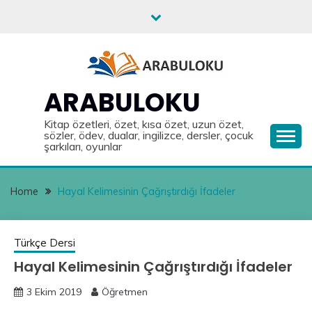
Skip
to
content
ARABULOKU
Kitap özetleri, özet, kısa özet, uzun özet,
sözler, ödev, dualar, ingilizce, dersler, çocuk
şarkıları, oyunlar
Home
Hayal Kelimesinin Çağrıştırdığı İfadeler
Türkçe Dersi
Hayal Kelimesinin Çağrıştırdığı İfadeler
3 Ekim 2019
Öğretmen