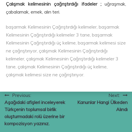
Çalışmak kelimesinin çağrıştırdığı ifadeler ;
uğraşmak,
çabalamak, emek, alın teri.
başarmak Kelimesinin Çağrıştırdığı kelimeler, başarmak
Kelimesinin Çağrıştırdığı kelimeler 3 tane, başarmak
Kelimesinin Çağrıştırdığı üç kelime, başarmak kelimesi size
ne çağrıştırıyor, çalışmak Kelimesinin Çağrıştırdığı
kelimeler, çalışmak Kelimesinin Çağrıştırdığı kelimeler 3
tane, çalışmak Kelimesinin Çağrıştırdığı üç kelime,
çalışmak kelimesi size ne çağrıştırıyor.
Yazı
Previous:
Next:
Aşağıdaki afişleri inceleyerek
Kanunlar Hangi Ülkeden
gezinmesi
Türkçenin toplumsal birlik
Alındı
oluşturmadaki rolü üzerine bir
kompozisyon yazınız.