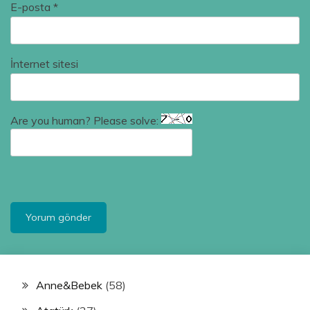
E-posta
*
İnternet sitesi
Are you human? Please solve:
Anne&Bebek
(58)