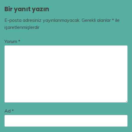
Bir yanıt yazın
E-posta adresiniz yayınlanmayacak.
Gerekli alanlar
*
ile
işaretlenmişlerdir
Yorum
*
Ad
*