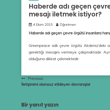
Haberde adı geçen çevre
mesajı iletmek istiyor?
4 Ekim 2015
Öğretmen
Haberde adı geçen çevre örgütü insanlara hangi
Greenpeace adlı çevre örgütü Akdeniz’deki aşırı
gerektiği mesajını vermeye çalışmaktadır. Ayrı
olduğuna dikkat çekmektedir.
Yazı
Previous:
İletişimimi olumsuz etkileyen davranışlar
gezinmesi
Bir yanıt yazın