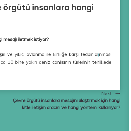
 örgütü insanlara hangi
 mesajı iletmek istiyor?
 ve yıkıcı avlanma ile kirliliğe karşı tedbir al
ı
nması
ca 10 bine yakın deniz canlısının türlerinin tehlikede
Next:
Çevre örgütü insanlara mesajını ulaştırmak için hangi
kitle iletişim aracını ve hangi yöntemi kullanıyor?