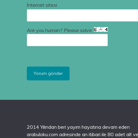
İnternet sitesi
Are you human? Please solve:
2014 Yılından beri yayım hayatına devam eden
arabuloku.com adresinde an itibari ile 80 adet alt v