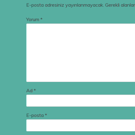
E-posta adresiniz yayınlanmayacak.
Gerekli alanla
Yorum
*
Ad
*
E-posta
*